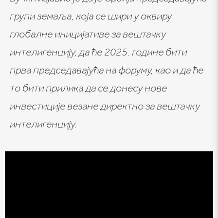
групи земаља, која се шири у оквиру
глобалне иницијативе за вештачку
интелигенцију, да ће 2025. године бити
прва председавајућа на форуму, као и да ће
то бити прилика да се донесу нове
инвестиције везане директно за вештачку
интелигенцију.