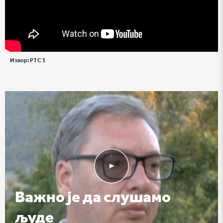
Извор:
РТС 1
Важно је да слушамо
људе