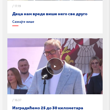
/
17:19
Деца нам вреде више него све друго
Сазнајте више
/
16:37
Изградићемо 25 до 30 километара