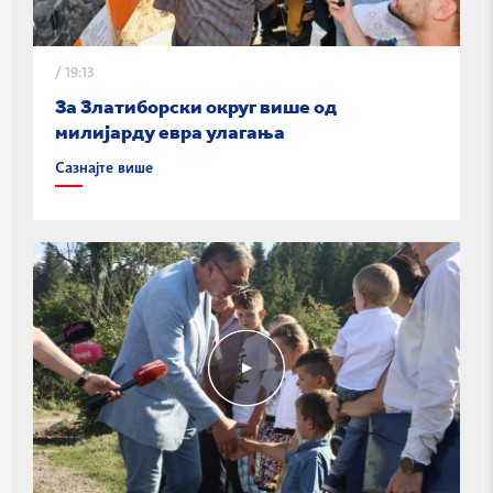
/
19:13
За Златиборски округ више од
милијарду евра улагања
Сазнајте више