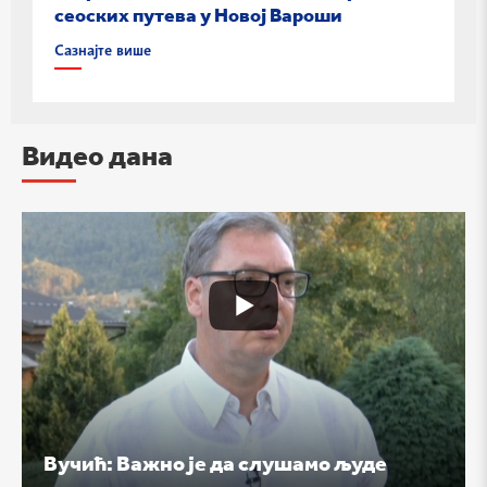
сеоских путева у Новој Вароши
Сазнајте више
Видео дана
Вучић: Важно је да слушамо људе