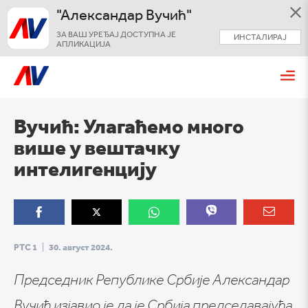
"Александар Вучић"
ЗА ВАШ УРЕЂАЈ ДОСТУПНА ЈЕ
ИНСТАЛИРАЈ
АПЛИКАЦИЈА
Вучић: Улагаћемо много
више у вештачку
интелигенцију
РТС 1
|
30. август 2024.
Председник Републике Србије Александар
Вучић изјавио је да је Србија председавајућа