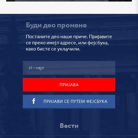
Буди део промене
Постаните део наше приче. Пријавите
се преко имејл адресе, или фејсбука,
како бисте се укључили.
ПРИЈАВИ СЕ ПУТЕМ ФЕЈСБУКА
Вести