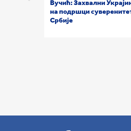
Вучић: Захвални Украји
на подршци суверените
Србије