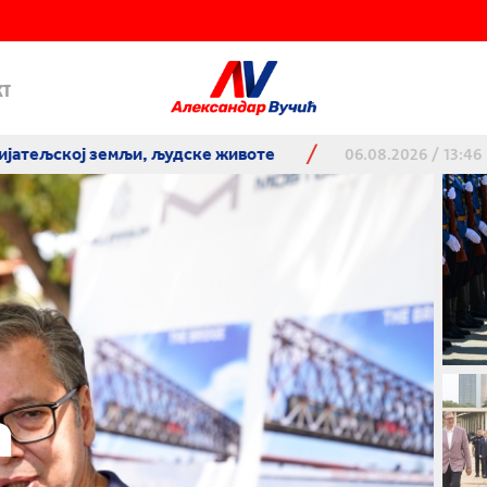
кт
ке животе
- Србија цени доследну
06.08.2026 / 13:46
а