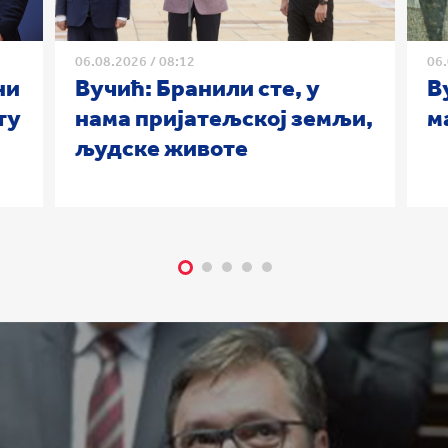
06.08.2026
/
08:12
06
ни
Вучић: Бранили сте, у
В
ту
нама пријатељској земљи,
м
људске животе