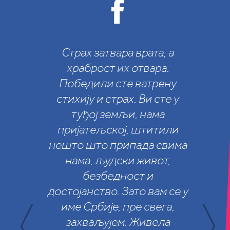
Страх затвара врата, a
храброст их отвара.
Победили сте ватрену
стихију и страх. Ви сте у
туђој земљи, нама
пријатељској, штитили
Од ноћас ће америчке
нешто што припада свима
царинске тарифе на српску
нама, људски живот,
робу, које су од августа прошле
безбедност и
године износиле 35 одсто,
достојанство. Зато вам се у
бити нула одсто. Много сам
име Србије, пре свега,
срећан због ове важне вести,
захваљујем. Живела
она ће много значити за земљу,