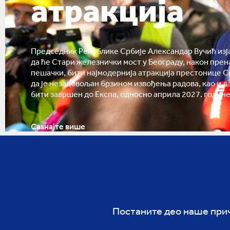
атракција
Председник Републике Србије Александар Вучић изја
да ће Стари железнички мост у Београду, након прен
пешачки, бити најмодернија атракција престонице С
да је незадовољан брзином извођења радова, као и д
бити завршен до Експа, односно априла 2027. године
Сазнајте више
Постаните део наше приче