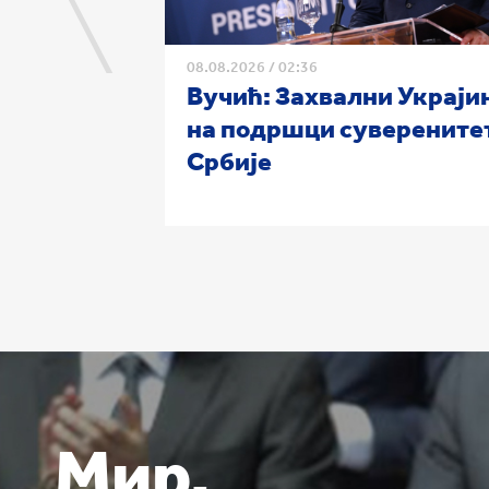
08.08.2026
/
02:36
Вучић: Захвални Украји
на подршци суверените
Србије
Мир.