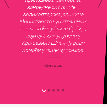
породици нашој, и ја сам им
изградњи нашег
ванредне ситуације и
на томе до неба захвалан.
партнерства. @PellegriniP_
Хеликоптерске јединице
❤️
Министарства унутрашњих
@avucic
послова Републике Србије,
@avucic
који су били упућени у
Краљевину Шпанију ради
помоћи у гашењу пожара.
@avucic