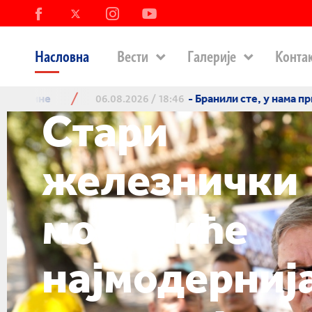
Насловна
Вести
Галерије
Конта
- Бранили сте, у нама пријатељској земљи, људс
2026 / 18:46
Стари
железнички
мост биће
најмодерниј