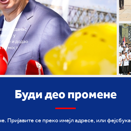
вио је данас
амене у
рбије и додао
а ће мост
.
Буди део промене
. Пријавите се преко имејл адресе, или фејсбука