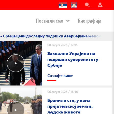
Постигли смо
Биографија
 подршку Азербејџана њеном суверенитету
06.08.202
08.август 2026
/
12:44
Захвални Украјини на
подршци суверенитету
Србије
Сазнајте више
06.август 2026
/
18:46
Бранили сте, у нама
пријатељској земљи,
људске животе