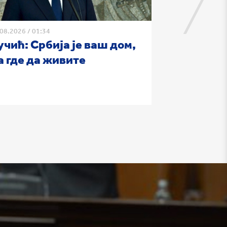
.08.2026
/
01:34
04.08.2026
/
10:2
учић: Србија је ваш дом,
Вучић: Ср
а где да живите
снажна да
народ