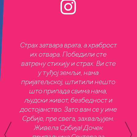
Страх затвара врата, a храброст
их отвара. Победили сте
ватрену стихију и страх. Ви сте
у туђој земљи, нама
пријатељској, штитили нешто
Не могу да кажем колико
што припада свима нама,
ми је срце пуно што је
Потврдили смо снажне и
људски живот, безбедност и
Могу
много комшија дошло,
искрене пријатељске
достојанство. Зато вам се у име
нас
свих вероисповести, јер то
односе које Србија и
Србије, пре свега, захваљујем.
д
је поштовање према мом
Словачка негују, као и
Живела Србија! Дочек
н
оцу, пре свега, према
посвећеност даљој
припадника Сектора за
по