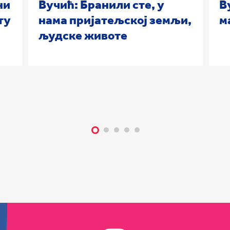
ни
Вучић: Бранили сте, у
В
ту
нама пријатељској земљи,
м
људске животе