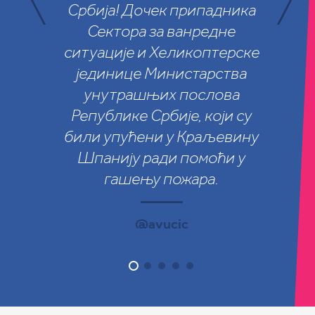
Србија! Дочек припадника
јер ће бити више инвестиција и
Сектора за ванредне
људи ће желети много више да
ситуације и Хеликоптерске
долазе у Србију.
јединице Министарства
унутрашњих послова
@avucic
Републике Србије, који су
били упућени у Краљевину
Шпанију ради помоћи у
гашењу пожара.
@avucic