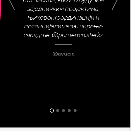
најважнија н
нашој, и ја сам им на томе до
род.
заједничким пројектима,
Србија и
њиховој координацији и
неба захвалан. ❤️
потенцијалима за ширење
@avucic
@
сарадње. @primeministerkz
@avucic
@avucic