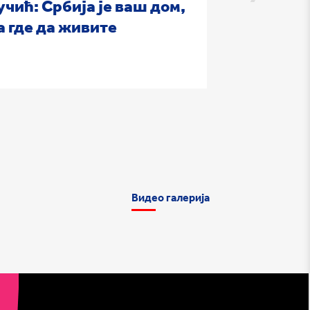
учић: Србија је ваш дом,
Вучић: Ср
а где да живите
снажна да
народ
Видео галерија