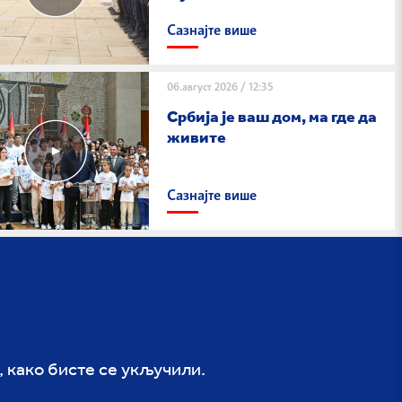
Сазнајте више
06.август 2026
/
12:35
Србија је ваш дом, ма где да
живите
Сазнајте више
, како бисте се укључили.