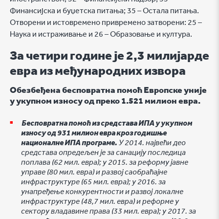
Финансијска и буџетска питања; 35 – Остала питања.
Отворени и истовремено привремено затворени: 25 –
Наука и истраживање и 26 – Образовање и култура.
За четири године je 2,3 милијарде
евра из међународних извора
Обезбеђена бесповратна помоћ Европске уније
у укупном износу од преко 1.521 милион евра.
Бесповратна помоћ из средстава ИПА у укупном
износу од 931 милион евра кроз годишње
националне ИПА програме.
У 2014. највећи део
средстава опредељен је за санацију последица
поплава (62 мил. евра); у 2015. за реформу јавне
управе (80 мил. евра) и развој саобраћајне
инфраструктуре (65 мил. евра); у 2016. за
унапређење конкурентности и развој локалне
инфраструктуре (48,7 мил. евра) и реформе у
сектору владавине права (33 мил. евра); у 2017. за