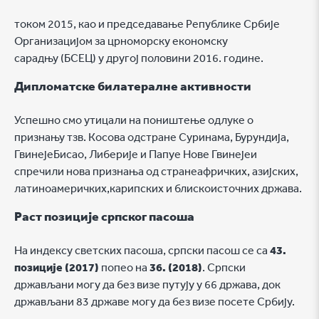
током 2015, као и председавање Републике Србије
Организацијом за црноморску економску
сарадњу (БСЕЦ) у другој половини 2016. године.
Дипломатске билатералне активности
Успешно смо утицали на поништење одлуке о
признању тзв. Косова одстране Суринама, Бурундија,
ГвинејеБисао, Либерије и Папуе Нове Гвинејеи
спречили нова признања од странеафричких, азијских,
латиноамеричких,карипских и блискоисточних држава.
Раст позиције српског пасоша
На индексу светских пасоша, српски пасош се са
43.
позиције (2017)
попео на
36. (2018)
. Cрпски
држављани могу да без визе путују у 66 држава, док
држављани 83 државе могу да без визе посете Србију.