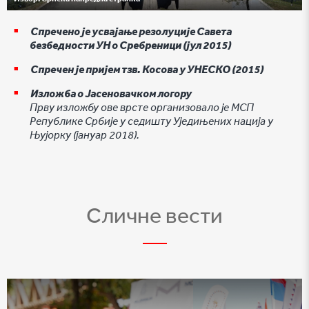
Спречено је усвајање резолуције Савета
безбедности УН о Сребреници (јул 2015)
Спречен је пријем тзв. Косова у УНЕСКО (2015)
Изложба о Јасеновачком логору
Прву изложбу ове врсте организовало је МСП
Републике Србије у седишту Уједињених нација у
Њујорку (јануар 2018).
Сличне вести