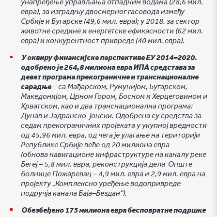
унапређење управљања отпадним водама (28,6 мил.
евра), за изградњу двосмерног гасовода између
Србије и Бугарске (49,6 мил. евра); у 2018. за сектор
животне средине и енергетске ефикасности (62 мил.
евра) и конкурентност привреде (40 мил. евра).
У оквиру финансијске перспективе ЕУ 2014–2020.
одобрено је 264,8 милиона евра ИПА средстава за
девет програма прекограничне и транснационалне
сарадње
– са Мађарском, Румунијом, Бугарском,
Македонијом, Црном Гором, Босном и Херцеговином и
Хрватском, као и два транснационална програма:
Дунав и Јадранско-јонски. Одобрена су средства за
седам прекограничних пројеката у укупној вредности
од 45,96 мил. евра, од чега је улагање на територији
Републике Србије веће од 20 милиона евра
(обнова навигационе инфраструктуре на каналу реке
Бегеј – 5,8 мил. евра, реконструкција дела Опште
болнице Пожаревац – 4,9 мил. евра и 2,9 мил. евра на
пројекту „Комплексно уређење водопривреде
подручја канала Баја–Бездан“).
Обезбеђено 175 милиона евра бесповратне подршке