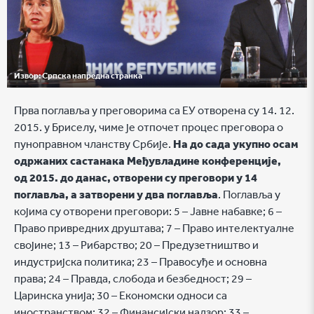
Извор:
Српска напредна странка
Прва поглавља у преговорима са ЕУ отворена су 14. 12.
2015. у Бриселу, чиме је отпочет процес преговора о
пуноправном чланству Србије.
На до сада укупно осам
одржаних састанака Међувладине конференције,
од 2015. до данас, отворени су преговори у 14
поглавља, а затворени у два поглавља
. Поглавља у
којима су отворени преговори: 5 – Јавне набавке; 6 –
Право привредних друштава; 7 – Право интелектуалне
својине; 13 – Рибарство; 20 – Предузетништво и
индустријска политика; 23 – Правосуђе и основна
права; 24 – Правда, слобода и безбедност; 29 –
Царинска унија; 30 – Економски односи са
иностранством; 32 – Финансијски надзор; 33 –