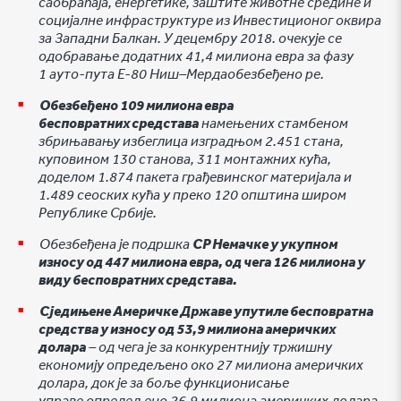
саобраћаја, енергетике, заштите животне средине и
социјалне инфраструктуре из Инвестиционог оквира
за Западни Балкан. У децембру 2018. очекује се
одобравање додатних 41,4 милиона евра за фазу
1 ауто-пута Е-80 Ниш–Мердаобезбеђено ре.
Обезбеђено 109 милиона евра
бесповратних средстава
намењених стамбеном
збрињавању избеглица изградњом 2.451 стана,
куповином 130 станова, 311 монтажних кућа,
доделом 1.874 пакета грађевинског материјала и
1.489 сеоских кућа у преко 120 општина широм
Републике Србије.
Обезбеђена је подршка
СР Немачкe у укупном
износу од 447 милиона евра, од чега 126 милиона у
виду бесповратних средстава.
Сједињене Америчке Државе упутиле бесповратна
средства у износу од 53,9 милиона америчких
долара
– од чега је за конкурентнију тржишну
економију опредељено око 27 милиона америчких
долара, док је за боље функционисање
управе опредељено 26,9 милиона америчких долара.