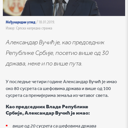
Међународни углед
/ 18.01.2019.
Извор: Српска напредна странка
Александар Вучић је, као председник
Републике Србије, посетио више од 30
држава, неке и по више пута.
У последње четири године Александар Вучић је имао
око 80 сусрета са шефовима држава и више од 100
сусрета са премијерима земаља из читавог света.
Као председник Владе Републике
Србије, Александар Вучић је имао:
више од 20 сусрета са шефовима држава