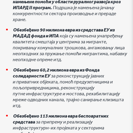
намењене помоћи у области руралног развоја кроз
ИПАРД II програм.
Подршка је намењена јачању
конкурентности сектора производње и прераде
хране.
Обезбеђено 90 милиона евра из средстава ЕУ из
МАДАД фонда и ИПА
која су намењена унапређењу
квалитета смештаја у центрима за мигранте,
покривању комуналних трошкова, ангажовању лица
неопходних за пружање помоћи мигрантима, набавку
неопходне опреме итд.
Обезбеђено 60,2 милиона евра из Фонда
солидарности ЕУ
за реконструкцију јавних
и приватних објеката, помоћ предузетницима и
пољопривредницима, реконструкцију
путне инфраструктуре и мостова, рехабилитацију
мреже одводних канала, трајно санирање клизишта
итд.
Обезбеђено 113 милиона евра бесповратних
средстава
за припрему и реализацију
инфраструктурн-их пројеката у секторима