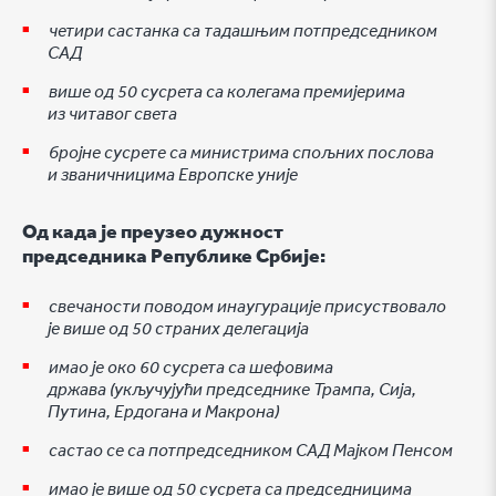
четири састанка са тадашњим потпредседником
САД
више од 50 сусрета са колегама премијерима
из читавог света
бројне сусрете са министрима спољних послова
и званичницима Европске уније
Од када је преузео дужност
председника Републике Србије:
свечаности поводом инаугурације присуствовало
је више од 50 страних делегација
имао је око 60 сусрета са шефовима
држава (укључујући председнике Трампа, Сија,
Путина, Ердогана и Макрона)
састао се са потпредседником САД Мајком Пенсом
имао је више од 50 сусрета са председницима