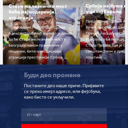
Србија најбрже н
Стари железнички мост
у целој Европи
биће најмодернија
атракција
Председник Србије Ал
Председник Републике Србије
Вучић посетио је дана
Александар Вучић изјавио је данас
Преноса моштију Свет
да ће Стари железнички мост у
Николаја у Белегишу, 
Београду, након пренамене у
Стара Пазова, где је са
пешачки, бити најмодернија
свештенством и пред
атракција престонице Србије ...
општине ...
Буди део промене
Постаните део наше приче. Пријавите
се преко имејл адресе, или фејсбука,
како бисте се укључили.