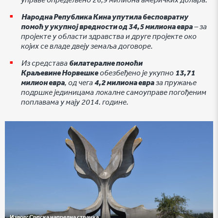
Народна Република Кина упутила бесповратну
помоћ у укупној вредности од 34,5 милиона евра
– за
пројекте у области здравства и друге пројекте око
којих се владе двеју земаља договоре.
Из средстава
билатералне помоћи
Краљевине Норвешке
обезбеђено је укупно
13,71
милион евра
, од чега
4,2 милиона евра
за пружање
подршке јединицама локалне самоуправе погођеним
поплавама у мају 2014. године.
Извор:
Српска напредна странка