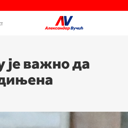
кт
 је важно да
едињена