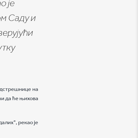
о је
м Саду и
верујући
утку
надстрешнице на
ћи да ће њихова
алих", рекао је