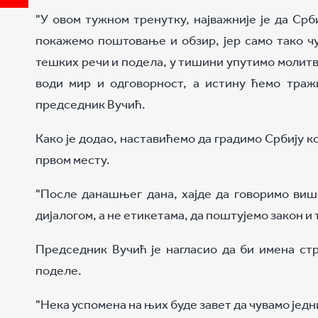
"У овом тужном тренутку, најважније је да Срб
покажемо поштовање и обзир, јер само тако чу
тешких речи и подела, у тишини упутимо молитву 
води мир и одговорност, а истину ћемо траж
председник Вучић.
Како је додао, наставићемо да градимо Србију ко
првом месту.
"После данашњег дана, хајде да говоримо виш
дијалогом, а не етикетама, да поштујемо закон и
Председник Вучић је нагласио да би имена ст
поделе.
"Нека успомена на њих буде завет да чувамо једн