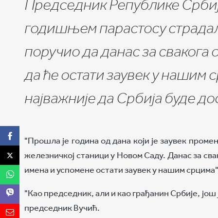
Председник Републике Србиј
годишњем парастосу страдал
поручио да данас за свакога 
да ће остати заувек у нашим 
најважније да Србија буде до
"Прошла је година од дана који је заувек пром
железничкој станици у Новом Саду. Данас за сва
имена и успомене остати заувек у нашим срцима"
"Као председник, али и као грађанин Србије, још
председник Вучић.