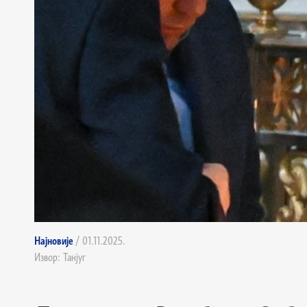
Најновије
/ 01.11.2025.
Извор: Танјуг