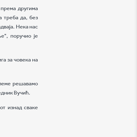
и према другима
 треба да, без
дваја. Нека нас
е", поручио је
га за човека на
блеме решавамо
едник Вучић.
от изнад сваке