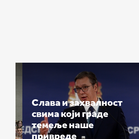
Слава и захвалност
свима који граде
ма
темеље наше
привреде