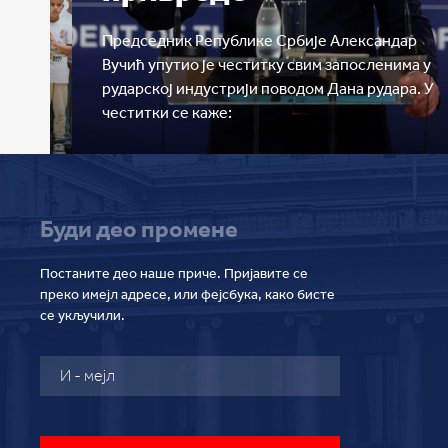
дар
мпа
Председник Републике Србије Александар
сника
Вучић упутио је честитку свим запосленима у
рударској индустрији поводом Дана рудара. У
честитки се каже:
Буди део промене
Постаните део наше приче. Пријавите се
преко имејл адресе, или фејсбука, како бисте
се укључили.