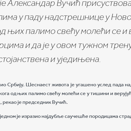
е Александар Вучић присуствова
има у паду надстрешнице у Ново
од њих палимо свећу молећи се и 
срцима и да је у овом тужном трен
стојанствена и уједињена.
енио Србију. Шеснаест живота је угашено услед пада 
кога од њих палимо свећу молећи се у тишини и верују
, рекао је председник Вучић.
 једном је изразио најдубље саучешће породицама страд