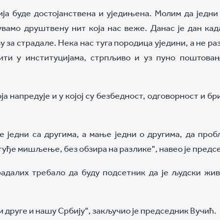
ија буде достојанствена и уједињена. Молим да једн
вамо друштвену нит која нас веже. Данас је дан када
за страдале. Нека нас туга породица уједини, а не раз
ити у институцијама, стрпљиво и уз пуно поштовањ
ја напредује и у којој су безбедност, одговорност и бри
е једни са другима, а мање једни о другима, да про
 туђе мишљење, без обзира на разлике", навео је предс
радалих требало да буду подсетник да је људски жив
и друге и нашу Србију", закључио је председник Вучић.