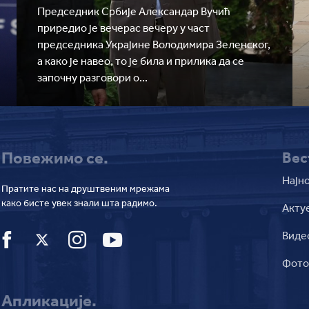
Председник Србије Александар Вучић
приредио је вечерас вечеру у част
председника Украјине Володимира Зеленског,
а како је навео, то је била и прилика да се
започну разговори о...
Повежимо се.
Вес
Најн
Пратите нас на друштвеним мрежама
како бисте увек знали шта радимо.
Акту
Виде
Фот
Апликације.