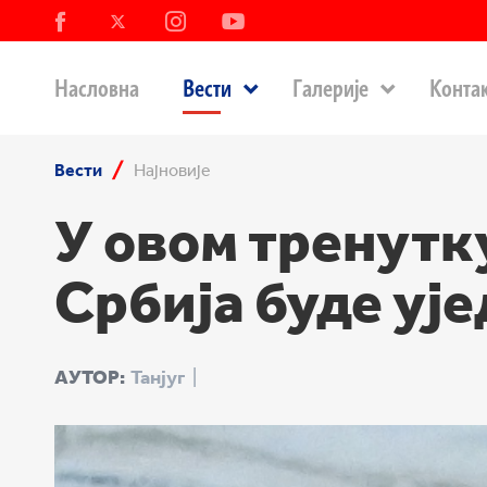
Насловна
Вести
Галерије
Конта
Вести
Најновије
У овом тренутку
Србија буде уј
АУТОР:
Танјуг
|