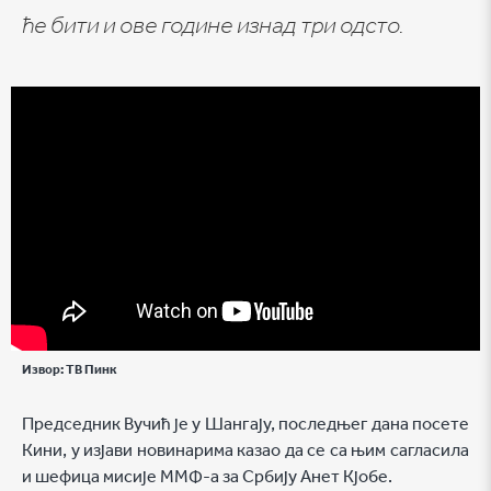
ће бити и ове године изнад три одсто.
Извор:
ТВ Пинк
Председник Вучић је у Шангају, последњег дана посете
Кини, у изјави новинарима казао да се са њим сагласила
и шефица мисије ММФ-а за Србију Анет Кјобе.