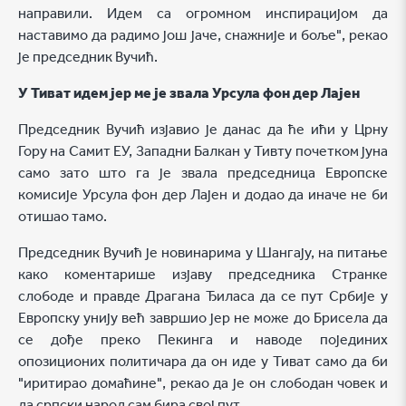
направили. Идем са огромном инспирацијом да
наставимо да радимо још јаче, снажније и боље", рекао
је председник Вучић.
У Тиват идем јер ме је звала Урсула фон дер Лајен
Председник Вучић изјавио је данас да ће ићи у Црну
Гору на Самит ЕУ, Западни Балкан у Тивту почетком јуна
само зато што га је звала председница Европске
комисије Урсула фон дер Лајен и додао да иначе не би
отишао тамо.
Председник Вучић је новинарима у Шангају, на питање
како коментарише изјаву председника Странке
слободе и правде Драгана Ђиласа да се пут Србије у
Европску унију већ завршио јер не може до Брисела да
се дође преко Пекинга и наводе појединих
опозиционих политичара да он иде у Тиват само да би
"иритирао домаћине", рекао да је он слободан човек и
да српски народ сам бира свој пут.