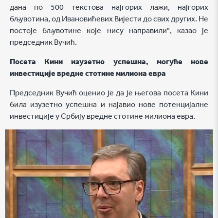
дана по 500 текстова најгорих лажи, најгорих
бљувотина, од Ивановићевих Вијести до свих других. Не
постоје бљувотине које нису направили", казао је
председник Вучић.
Посета Кини изузетно успешна, могуће нове
инвестиције вредне стотине милиона евра
Председник Вучић оценио је да је његова посета Кини
била изузетно успешна и најавио нове потенцијалне
инвестиције у Србију вредне стотине милиона евра.