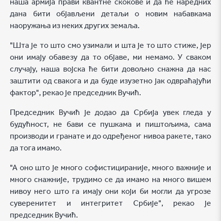
наша армија прави квантне скокове и да ће наредних
дана бити објављени детаљи о новим набавкама
наоружања из неких других земаља.
"Шта је то што смо узимали и шта је то што стиже, јер
они имају обавезу да то објаве, ми немамо. У сваком
случају, наша војска ће бити довољно снажна да нас
заштити од свакога и да буде изузетно јак одвраћајући
фактор", рекао је председник Вучић.
Председник Вучић је додао да Србија увек гледа у
будућност, не бави се пушкама и пиштољима, сама
производи и гранате и до одређеног нивоа ракете, тако
да тога имамо.
"А оно што је много софистицираније, много важније и
много снажније, трудимо се да имамо на много вишем
нивоу него што га имају они који би могли да угрозе
суверенитет и интегритет Србије", рекао је
председник Вучић.