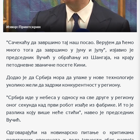
Извор:
Принтскрин
"Сачекаћу да завршимо тај наш посао. Верујем да ћемо
много тога да завршимо у јуну и јулу", изјавио је
председник Вучић у обраћању из Шангаја, на крају
петодневне званичне посете Кини.
Додао је да Србија мора да улаже у нове технологије
уколико жели да задржи конкурентност у региону.
"Србија иде у небеса у односу на све друге у региону
оног секунда кад први робот изађе из фабрике. И то је
разлика коју више неће стићи", навео је председник
Вучић.
Одговарајући на новинарско питање о критикама
политичких опонената и дела јавности због развоја