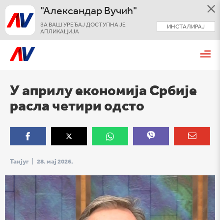
"Александар Вучић"
ЗА ВАШ УРЕЂАЈ ДОСТУПНА ЈЕ
ИНСТАЛИРАЈ
АПЛИКАЦИЈА
У априлу економија Србије
расла четири одсто
Танјуг
|
28. мај 2026.