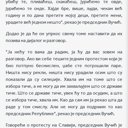
убићу те, пливаћеш, скакаћеш, јурићемо те овде,
јурићемо те онде. Хајде бре, више, људи, чекам већ
годину и по дана претите мојој деци, претите мени,
урадите већ једном нешто", рекао је председник Вучић.
Додао је да ће он упркос свему томе наставити да их
позива на дијалог и разговор.
"Ја нећу то вама да радим, ја ћу да вас зовем на
разговор. Ако ви себе тешите једним протестом који је
био потпуно бесмислен, џабе сте потрошили паре.
Ништа нису рекли, ништа нису урадили осим што су
показали да су силеџије. Хвала им на томе што се
избора тиче, а не могу да им захваљујем што се државе
тиче. Што се државе тиче, увек ћу то да осудим, а што
се избора тиче, хвала им. Као да сам им ја рекао шта да
раде у том смислу. Али не могу да подржим то као
председник Републике", рекао је председник Вучић.
Говорећи о протесту на Славији, председник Вучић је