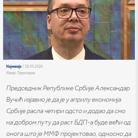
Најновије
/ 28.05.2026.
Извор: Принтскрин
Председник Републике Србије Александар
Вучић изјавио је да је у априлу економија
Србије расла четири одсто и додао да смо
на добром путу да раст БДП-а буде већи од
онога што је ММФ пројектовао, односно да