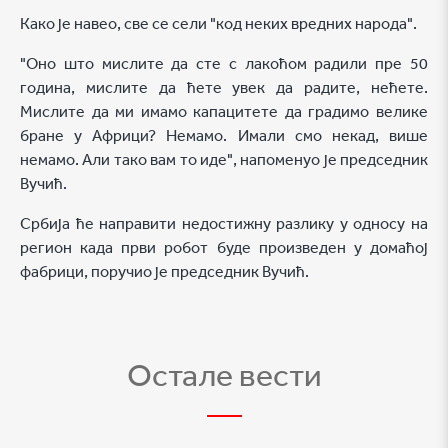
Како је навео, све се сели "код неких вредних народа".
"Оно што мислите да сте с лакоћом радили пре 50
година, мислите да ћете увек да радите, нећете.
Мислите да ми имамо капацитете да градимо велике
бране у Африци? Немамо. Имали смо некад, више
немамо. Али тако вам то иде", напоменуо је председник
Вучић.
Србија ће направити недостижну разлику у односу на
регион када први робот буде произведен у домаћој
фабрици, поручио је председник Вучић.
Остале вести