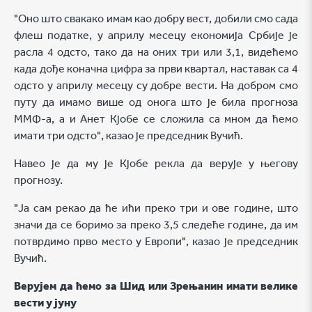
"Оно што свакако имам као добру вест, добили смо сада
флеш податке, у априлу месецу економија Србије је
расла 4 одсто, тако да на оних три или 3,1, видећемо
када дође коначна цифра за први квартал, наставак са 4
одсто у априлу месецу су добре вести. На добром смо
путу да имамо више од онога што је била прогноза
ММФ-а, а и Анет Кјобе се сложила са мном да ћемо
имати три одсто", казао је председник Вучић.
Навео је да му је Кјобе рекла да верује у његову
прогнозу.
"Ја сам рекао да ће ићи преко три и ове године, што
значи да се боримо за преко 3,5 следеће године, да им
потврдимо прво место у Европи", казао је председник
Вучић.
Верујем да ћемо за Шид или Зрењанин имати велике
вести у јуну