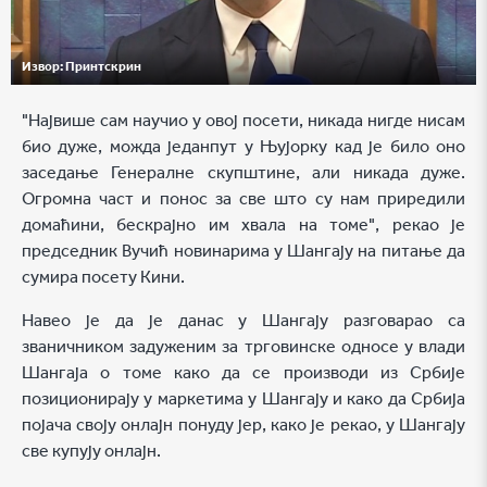
Извор:
Принтскрин
"Највише сам научио у овој посети, никада нигде нисам
био дуже, можда једанпут у Њујорку кад је било оно
заседање Генералне скупштине, али никада дуже.
Огромна част и понос за све што су нам приредили
домаћини, бескрајно им хвала на томе", рекао је
председник Вучић новинарима у Шангају на питање да
сумира посету Кини.
Навео је да је данас у Шангају разговарао са
званичником задуженим за трговинске односе у влади
Шангаја о томе како да се производи из Србије
позиционирају у маркетима у Шангају и како да Србија
појача своју онлајн понуду јер, како је рекао, у Шангају
све купују онлајн.