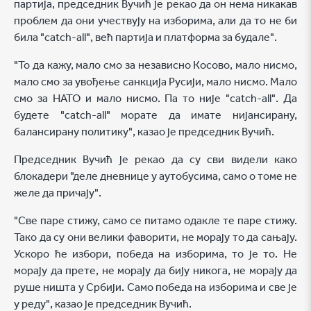
партија, председник Вучић је рекао да он нема никакав
проблем да они учествују на изборима, али да то не би
била "catch-all", већ партија и платформа за будале".
"То да кажу, мало смо за независно Косово, мало нисмо,
мало смо за увођење санкција Русији, мало нисмо. Мало
смо за НАТО и мало нисмо. Па то није "catch-all". Да
будете "catch-all" морате да имате нијансирану,
балансирану политику", казао је председник Вучић.
Председник Вучић је рекао да су сви видели како
блокадери "деле дневнице у аутобусима, само о томе не
желе да причају".
"Све паре стижу, само се питамо одакле те паре стижу.
Тако да су они велики фаворити, не морају то да сањају.
Ускоро ће избори, победа на изборима, то је то. Не
морају да прете, не морају да бију никога, не морају да
руше ништа у Србији. Само победа на изборима и све је
у реду", казао је председник Вучић.