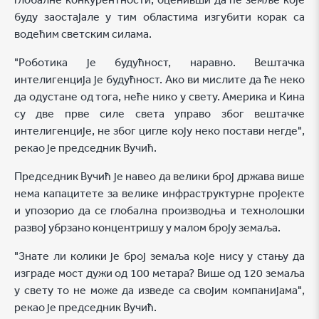
буду заостајале у тим областима изгубити корак са
водећим светским силама.
"Роботика је будућност, наравно. Вештачка
интелигенција је будућност. Ако ви мислите да ће неко
да одустане од тога, неће нико у свету. Америка и Кина
су две прве силе света управо због вештачке
интелигенције, не због цигле коју неко постави негде",
рекао је председник Вучић.
Председник Вучић је навео да велики број држава више
нема капацитете за велике инфраструктурне пројекте
и упозорио да се глобална производња и технолошки
развој убрзано концентришу у малом броју земаља.
"Знате ли колики је број земаља које нису у стању да
изграде мост дужи од 100 метара? Више од 120 земаља
у свету то не може да изведе са својим компанијама",
рекао је председник Вучић.