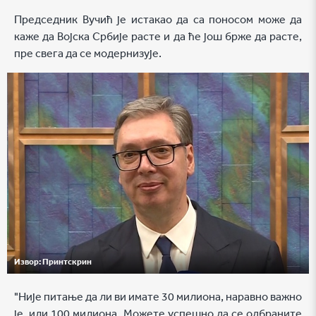
Председник Вучић је истакао да са поносом може да
каже да Војска Србије расте и да ће још брже да расте,
пре свега да се модернизује.
Извор:
Принтскрин
"Није питање да ли ви имате 30 милиона, наравно важно
је, или 100 милиона. Можете успешно да се одбраните