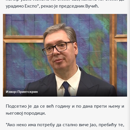
урадимо Експо", рекао је председник Вучић.
Извор:
Принтскрин
Подсетио је да се већ годину и по дана прети њему и
његовој породици.
"Ако неко има потребу да стално виче јао, пребићу те,