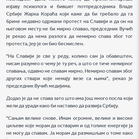
изјаву психолога и бившег потпредседника Владе
Србије Жарка Кораћа који каже да би требало да га
брине недавно одржани протест на Славији и да он на
његовом месту не би мирно спавао, председник Вучић
је рекао да нема разлога да немирно спава због тог
протеста, јер је он био бесмислен.
"На Славији је све у реду, колико сам ја обавештен,
нисам разумео о чему је ту реч, а што се тиче немирног
спавања, одавно не спавам мирно. Немирно спавам због
других ствари које немају везе са њима", рекао је
председник Вучић медијима.
Додао је да не спава зато што има још много посла који
жели да уради како би наставио да развија Србију.
"Сањам велике снове. Имам огромне, велике и високе
циљеве које морам да остварим и од толике енергије ја
не могу да спавам. Ја морам да размишљам о томе како