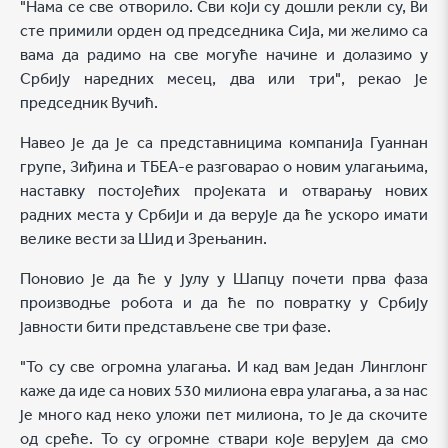
"Нама се све отворило. Сви који су дошли рекли су, Ви
сте примили орден од председника Сија, ми желимо са
вама да радимо на све могуће начине и долазимо у
Србију наредних месец, два или три", рекао је
председник Вучић.
Навео је да је са представницима компанија Гуаннан
групе, Зиђина и ТБЕА-е разговарао о новим улагањима,
наставку постојећих пројеката и отварању нових
радних места у Србији и да верује да ће ускоро имати
велике вести за Шид и Зрењанин.
Поновио је да ће у јулу у Шапцу почети прва фаза
производње робота и да ће по повратку у Србију
јавности бити представљене све три фазе.
"То су све огромна улагања. И кад вам један Линглонг
каже да иде са нових 530 милиона евра улагања, а за нас
је много кад неко уложи пет милиона, то је да скочите
од среће. То су огромне ствари које верујем да смо