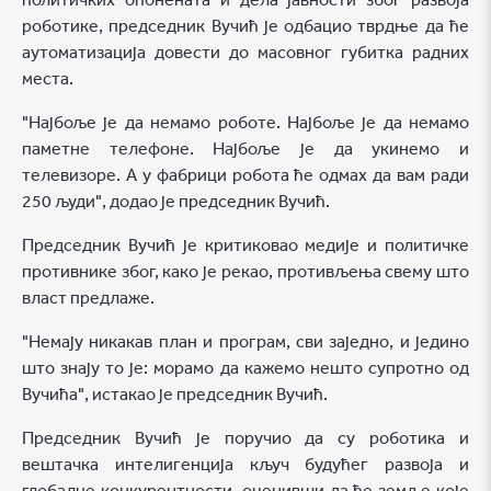
роботике, председник Вучић је одбацио тврдње да ће
аутоматизација довести до масовног губитка радних
места.
"Најбоље је да немамо роботе. Најбоље је да немамо
паметне телефоне. Најбоље је да укинемо и
телевизоре. А у фабрици робота ће одмах да вам ради
250 људи", додао је председник Вучић.
Председник Вучић је критиковао медије и политичке
противнике због, како је рекао, противљења свему што
власт предлаже.
"Немају никакав план и програм, сви заједно, и једино
што знају то је: морамо да кажемо нешто супротно од
Вучића", истакао је председник Вучић.
Председник Вучић је поручио да су роботика и
вештачка интелигенција кључ будућег развоја и
глобалне конкурентности, оценивши да ће земље које