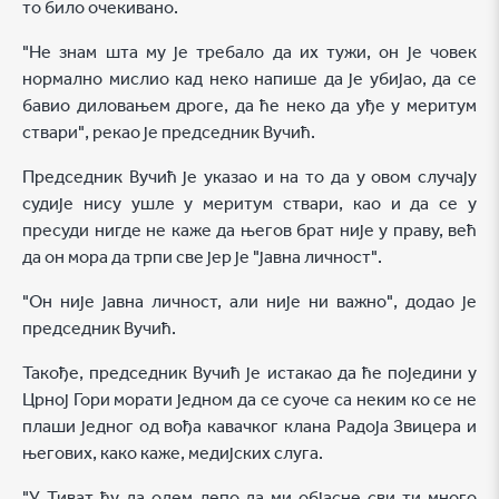
то било очекивано.
"Не знам шта му је требало да их тужи, он је човек
нормално мислио кад неко напише да је убијао, да се
бавио диловањем дроге, да ће неко да уђе у меритум
ствари", рекао је председник Вучић.
Председник Вучић је указао и на то да у овом случају
судије нису ушле у меритум ствари, као и да се у
пресуди нигде не каже да његов брат није у праву, већ
да он мора да трпи све јер је "јавна личност".
"Он није јавна личност, али није ни важно", додао је
председник Вучић.
Такође, председник Вучић је истакао да ће поједини у
Црној Гори морати једном да се суоче са неким ко се не
плаши једног од вођа кавачког клана Радоја Звицера и
његових, како каже, медијских слуга.
"У Тиват ћу да одем лепо да ми објасне сви ти много