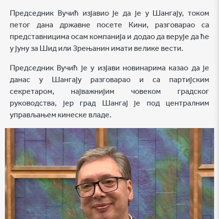
Председник Вучић изјавио је да је у Шангају, током
петог дана државне посете Кини, разговарао са
представницима осам компанија и додао да верује да ће
у јуну за Шид или Зрењанин имати велике вести.
Председник Вучић је у изјави новинарима казао да је
данас у Шангају разговарао и са партијским
секретаром, најважнијим човеком градског
руководства, јер град Шангај је под централним
управљањем кинеске владе.