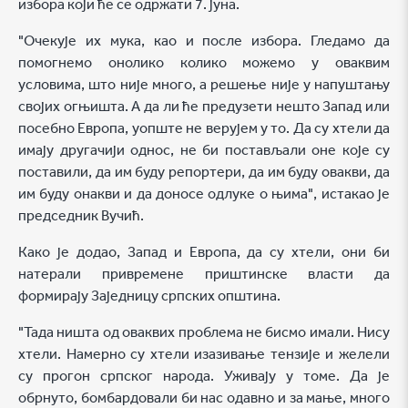
избора који ће се одржати 7. јуна.
"Очекује их мука, као и после избора. Гледамо да
помогнемо онолико колико можемо у оваквим
условима, што није много, а решење није у напуштању
својих огњишта. А да ли ће предузети нешто Запад или
посебно Европа, уопште не верујем у то. Да су хтели да
имају другачији однос, не би постављали оне које су
поставили, да им буду репортери, да им буду овакви, да
им буду онакви и да доносе одлуке о њима", истакао је
председник Вучић.
Како је додао, Запад и Европа, да су хтели, они би
натерали привремене приштинске власти да
формирају Заједницу српских општина.
"Тада ништа од оваквих проблема не бисмо имали. Нису
хтели. Намерно су хтели изазивање тензије и желели
су прогон српског народа. Уживају у томе. Да је
обрнуто, бомбардовали би нас одавно и за мање, много