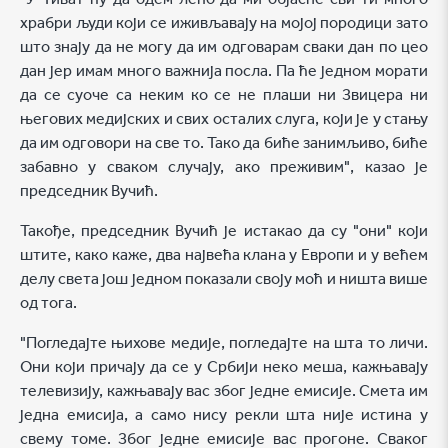
храбри људи који се иживљавају на мојој породици зато
што знају да не могу да им одговарам сваки дан по цео
дан јер имам много важнија посла. Па ће једном морати
да се суоче са неким ко се не плаши ни Звицера ни
његових медијских и свих осталих слуга, који је у стању
да им одговори на све то. Тако да биће занимљиво, биће
забавно у сваком случају, ако преживим", казао је
председник Вучић.
Такође, председник Вучић је истакао да су "они" који
штите, како каже, два највећа клана у Европи и у већем
делу света још једном показали своју моћ и ништа више
од тога.
"Погледајте њихове медије, погледајте на шта то личи.
Они који причају да се у Србији неко меша, кажњавају
телевизију, кажњавају вас због једне емисије. Смета им
једна емисија, а само нису рекли шта није истина у
свему томе. Због једне емисије вас прогоне. Сваког