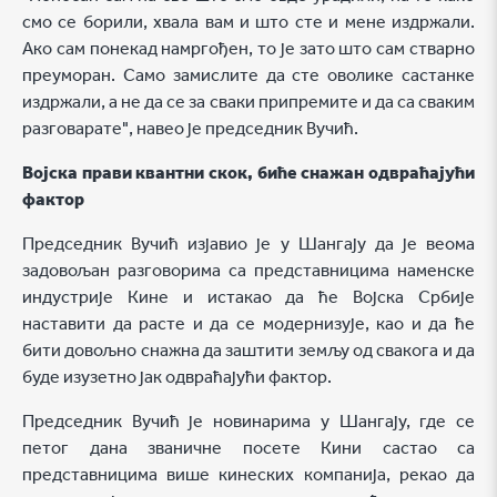
смо се борили, хвала вам и што сте и мене издржали.
Ако сам понекад намргођен, то је зато што сам стварно
преуморан. Само замислите да сте оволике састанке
издржали, а не да се за сваки припремите и да са сваким
разговарате", навео је председник Вучић.
Војска прави квантни скок, биће снажан одвраћајући
фактор
Председник Вучић изјавио је у Шангају да је веома
задовољан разговорима са представницима наменске
индустрије Кине и истакао да ће Војска Србије
наставити да расте и да се модернизује, као и да ће
бити довољно снажна да заштити земљу од свакога и да
буде изузетно јак одвраћајући фактор.
Председник Вучић је новинарима у Шангају, где се
петог дана званичне посете Кини састао са
представницима више кинеских компанија, рекао да