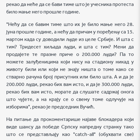
рекао да неће да се бави тиме што је учесника протеста
било мање него прошле године.
"Нећу да се бавим тиме што их је било мање него 28.
јуна прошле године, а нећу да причам у поређењу са 15.
мартом када су доводили људе из целе Србије. И шта с
тим? Тридесет хиљада људи, и шта с тим? Мени да
продајете те празне приче о 200.000 људи? Па то
можете залуђеницима који нису на стадиону никад у
животу били или који не знају ништа о томе како се
стварно рачуна број присутних или било шта. А и да је
200.000 људи, рекао бих вам исто, и да је 300.000 људи,
рекао бих вам исто, морате да слушате садржај онога
што чујете, а на крају се о свему томе одлучује на
изборима", рекао је председник Вучић.
На питање да прокоментарише најаве блокадера који
виде шансу да победе Српску напредну странку тако
што се представљају као "catch-all" (обухвати све)