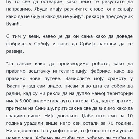
ћу то све да остварим, како ћемо те резултате да
направимо. Људи имају различите снове, они сањају
како да ме бију и како да ме убију", рекао је председник
Вучић.
С тим у вези, навео је да он сања како да доведе
фабрике у Србију и како да Србија настави да се
развија.
"Ја сањам како да производимо роботе, како да
правимо вештачку интелигенцију, фабрике, како да
правимо нове путеве. Замислите моју срамоту у
Ђасингу кад сам видео, нисам знао шта са собом да
радим, кад су ми рекли да на дупло мањој територији
имају 5.000 километара ауто-путева. Сад кад се вратим,
притисак на Синишу, притисак на све да видимо како да
градимо више. Није довољно. Џабе што смо за 10
година урадили више него сви остали за 70 година.
Није довољно. То су моји снови, то је оно што ми уноси
немир увек. Хоћемо ли стићи све, хоћемо ли стићи да