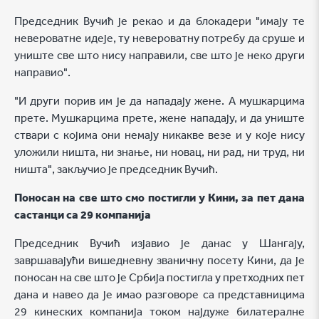
Председник Вучић је рекао и да блокадери "имају те
невероватне идеје, ту невероватну потребу да сруше и
униште све што нису направили, све што је неко други
направио".
"И други порив им је да нападају жене. А мушкарцима
прете. Мушкарцима прете, жене нападају, и да униште
ствари с којима они немају никакве везе и у које нису
уложили ништа, ни знање, ни новац, ни рад, ни труд, ни
ништа", закључио је председник Вучић.
Поносан на све што смо постигли у Кини, за пет дана
састанци са 29 компанија
Председник Вучић изјавио је данас у Шангају,
завршавајући вишедневну званичну посету Кини, да је
поносан на све што је Србија постигла у претходних пет
дана и навео да је имао разговоре са представницима
29 кинеских компанија током најдуже билатералне