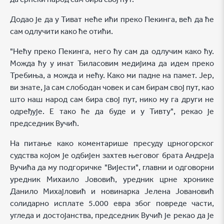
Додао је да у Тиват неће ићи преко Пекинга, већ да ће
сам одлучити како ће отићи.
"Нећу преко Пекинга, него ћу сам да одлучим како ћу.
Можда ћу у инат Ђиласовим медијима да идем преко
Требиња, а можда и нећу. Како ми падне на памет. Јер,
ви знате, ја сам слободан човек и сам бирам свој пут, као
што наш народ сам бира свој пут, нико му га други не
одређује. Е тако ће да буде и у Тивту", рекао је
председник Вучић.
На питање како коментарише пресуду црногорског
судства којом је одбијен захтев његовог брата Андреја
Вучића да му подгоричке "Вијести", главни и одговорни
уредник Михаило Јововић, уредник црне хронике
Данило Михајловић и новинарка Јелена Јовановић
солидарно исплате 5.000 евра због повреде части,
угледа и достојанства, председник Вучић је рекао да је