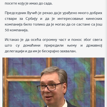
посете коју је имао до сада.
Председник Вучић је рекао да је урађено много добрих
ствари за Србију и да је интересовање кинеских
компанија било толико да је могао да се састане са још
50 компанија.
Истакао је да осећа огромну част и понос због свега
што су домаћини приредили њему и државној
делегацији и да им је бескрајно захвалан.