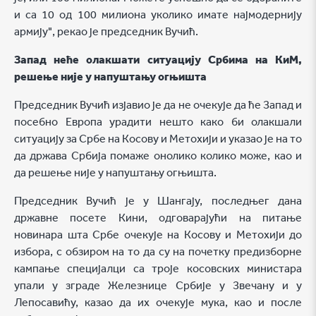
и са 10 од 100 милиона уколико имате најмодернију
армију", рекао је председник Вучић.
Запад неће олакшати ситуацију Србима на КиМ,
решење није у напуштању огњишта
Председник Вучић изјавио је да не очекује да ће Запад и
посебно Европа урадити нешто како би олакшали
ситуацију за Србе на Косову и Метохији и указао је на то
да држава Србија помаже онолико колико може, као и
да решење није у напуштању огњишта.
Председник Вучић је у Шангају, последњег дана
државне посете Кини, одговарајући на питање
новинара шта Србе очекује на Косову и Метохији до
избора, с обзиром на то да су на почетку предизборне
кампање специјалци са троје косовских министара
упали у зграде Железнице Србије у Звечану и у
Лепосавићу, казао да их очекује мука, као и после