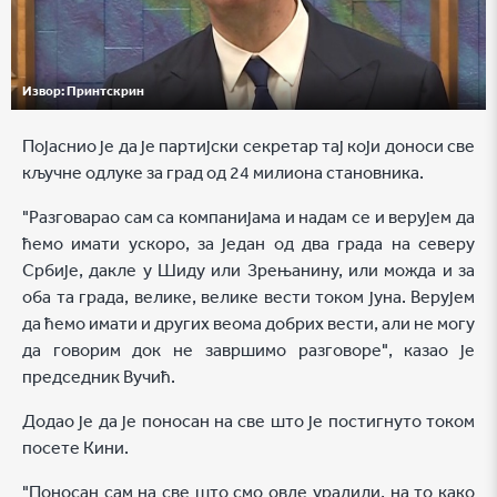
Извор:
Принтскрин
Појаснио је да је партијски секретар тај који доноси све
кључне одлуке за град од 24 милиона становника.
"Разговарао сам са компанијама и надам се и верујем да
ћемо имати ускоро, за један од два града на северу
Србије, дакле у Шиду или Зрењанину, или можда и за
оба та града, велике, велике вести током јуна. Верујем
да ћемо имати и других веома добрих вести, али не могу
да говорим док не завршимо разговоре", казао је
председник Вучић.
Додао је да је поносан на све што је постигнуто током
посете Кини.
"Поносан сам на све што смо овде урадили, на то како