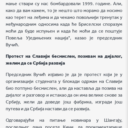
мање ствари су нас бомбардовали 1999. године. Али,
како да вам кажем, то је нешто што морамо да носимо
као терет на леђима и да чекамо повољнији тренутак у
међународним односима када ће Бриселски споразум
моћи да буде испуњен и када ће моћи да се поштује
Повеља Уједињених нација", казао је председник
Вучић.
Протест на Славији бесмислен, позивам на дијалог,
желим да се Србија развија
Председник Вучић изјавио је да је протест који је у
организацији студената у блокади одржан на Славији
био потпуно бесмислен, али да наставља да позива на
дијалог и разговор и истакао да он има велике снове за
Србију, жели да доведе још фабрика, изгради још
путева и да Србија настави да се развија.
Одговарајући на питање новинара у Шангају,
последњег дана посете Кини, да прокоментарише