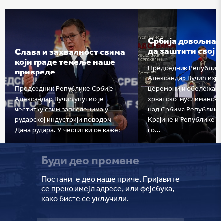
Србија довољна 
да заштити свој 
Слава и захвалност свима
који граде темеље наше
Председник Републик
привреде
Александар Вучић изјав
Председник Републике Србије
церемонији обележав
Александар Вучић упутио је
хрватско-муслиманско
честитку свим запосленима у
над Србима Републике
рударској индустрији поводом
Крајине и Републике С
Дана рудара. У честитки се каже:
го...
Буди део промене
Постаните део наше приче. Пријавите
се преко имејл адресе, или фејсбука,
како бисте се укључили.