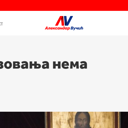
кт
зовања нема