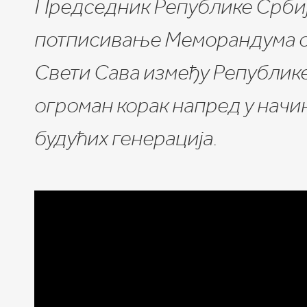
Председник Републике Србије
потписивање Меморандума о
Свети Сава између Републике
огроман корак напред у начи
будућих генерација.