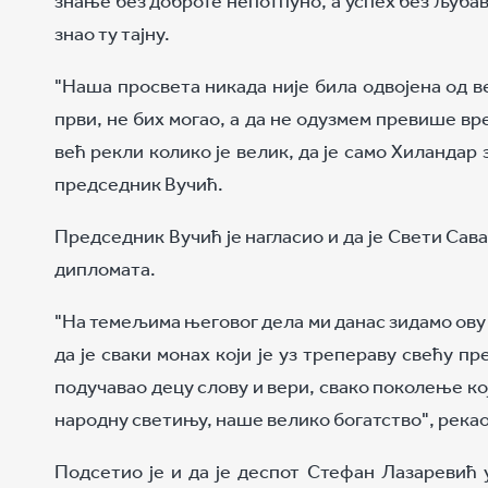
знао ту тајну.
"Наша просвета никада није била одвојена од в
први, не бих могао, а да не одузмем превише в
већ рекли колико је велик, да је само Хиландар з
председник Вучић.
Председник Вучић је нагласио и да је Свети Сав
дипломата.
"На темељима његовог дела ми данас зидамо ову
да је сваки монах који је уз трепераву свећу п
подучавао децу слову и вери, свако поколење ко
народну светињу, наше велико богатство", рекао
Подсетио је и да је деспот Стефан Лазаревић 