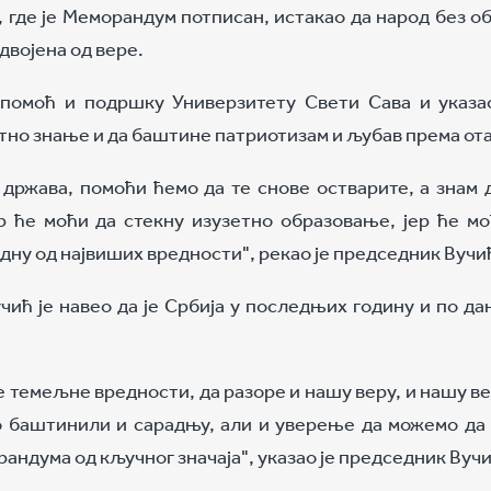
, где је Меморандум потписан, истакао да народ без 
двојена од вере.
 помоћ и подршку Универзитету Свети Сава и указа
етно знање и да баштине патриотизам и љубав према от
држава, помоћи ћемо да те снове остварите, а знам 
ер ће моћи да стекну изузетно образовање, јер ће м
едну од највиших вредности", рекао је председник Вучи
ић је навео да је Србија у последњих годину и по д
 темељне вредности, да разоре и нашу веру, и нашу ве
мо баштинили и сарадњу, али и уверење да можемо да
андума од кључног значаја", указао је председник Вучи