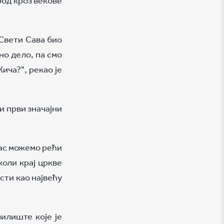
 Свети Сава био
но дело, па смо
Жича?", рекао је
и први значајни
нас можемо рећи
коли крај цркве
сти као највећу
илиште које је