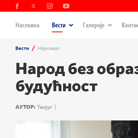
Насловна
Вести
Галерије
Конта
Вести
Најновије
Народ без обра
будућност
АУТОР:
Танјуг
|