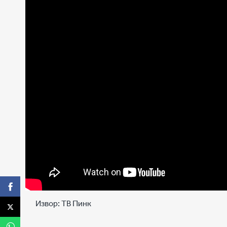
Извор:
ТВ Пинк