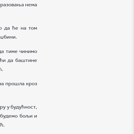
образовања нема
о да ће на том
аџбини.
да тиме чинимо
оћи да баштине
ћ.
ана прошла кроз
ру у будућност,
 будемо бољи и
ћ.