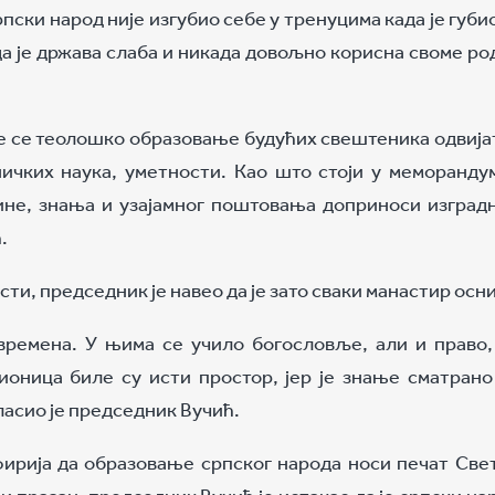
пски народ није изгубио себе у тренуцима када је губио
да је држава слаба и никада довољно корисна своме р
 ће се теолошко образовање будућих свештеника одвија
ничких наука, уметности. Као што стоји у меморандум
ине, знања и узајамног поштовања доприноси изград
.
ти, председник је навео да је зато сваки манастир осн
 времена. У њима се учило богословље, али и право,
ионица биле су исти простор, јер је знање сматрано
ласио је председник Вучић.
ирија да образовање српског народа носи печат Свет
и празан, председник Вучић је истакао да је српски на