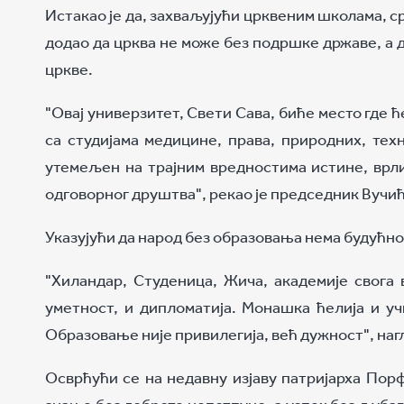
Истакао је да, захваљујући црквеним школама, ср
додао да црква не може без подршке државе, а 
цркве.
"Овај универзитет, Свети Сава, биће место где
са студијама медицине, права, природних, тех
утемељен на трајним вредностима истине, врл
одговорног друштва", рекао је председник Вучић
Указујући да народ без образовања нема будућнос
"Хиландар, Студеница, Жича, академије свога
уметност, и дипломатија. Монашка ћелија и уч
Образовање није привилегија, већ дужност", наг
Осврћући се на недавну изјаву патријарха Порф
знање без доброте непотпуно, а успех без љубав