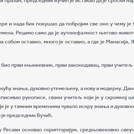
ере и када бих покушао да побројим све оно у чему је
ремена. Рецимо само да је аутокефалност његово живот
а собом оставио, много је оставио, а где је Манасија, 
а био први књижевник, први законодавац, први учитељ 
 кућу знања, духовно утемељену, а нову и модерну. Да
реписивао рукописе, сваки учитељ који је у скромној ш
је је у тамним временима чувало искру знања и духовно
 је председник Вучић.
у Ресави основао скрипторијум, средњовековно свеуч