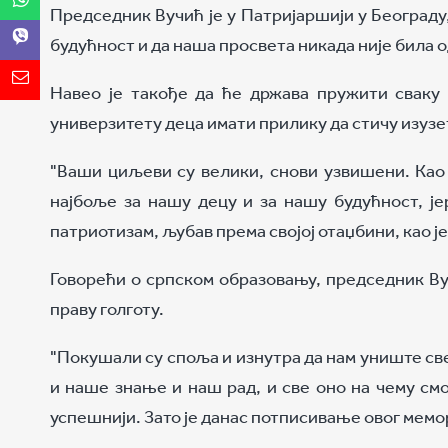
Председник Вучић је у Патријаршији у Београду
будућност и да наша просвета никада није била о
Навео је такође да ће држава пружити сваку
универзитету деца имати прилику да стичу изуз
"Ваши циљеви су велики, снови узвишени. Као 
најбоље за нашу децу и за нашу будућност, ј
патриотизам, љубав према својој отаџбини, као ј
Говорећи о српском образовању, председник Вуч
праву голготу.
"Покушали су споља и изнутра да нам униште све
и наше знање и наш рад, и све оно на чему с
успешнији. Зато је данас потписивање овог мемор