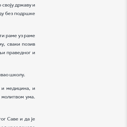
 своју државу и
оду без подршке
ти раме уз раме
у, сваки позив
њи праведног и
ивао школу.
 и медицина, и
 молитвом ума.
ог Саве и да је
род кроз векове