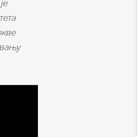
је
тета
ркве
овању