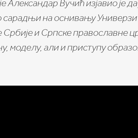
 Александар Вучић изјавио је да 
 сарадњи на оснивању Универзи
 Србије и Српске православне ц
ну, моделу, али и приступу образ