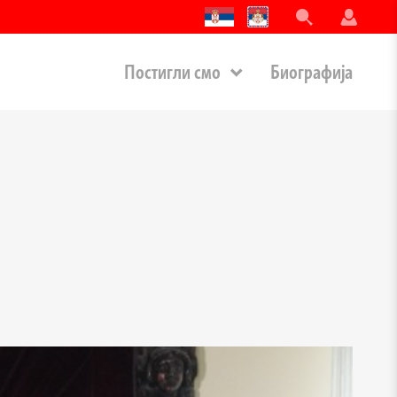
Постигли смо
Биографија