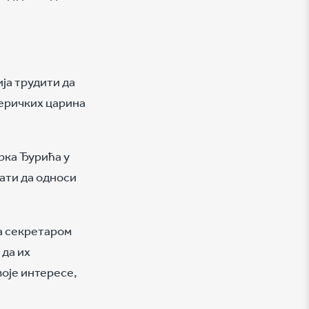
ија трудити да
америчких царина
рка Ђурића у
ати да односи
а секретаром
 да их
воје интересе,