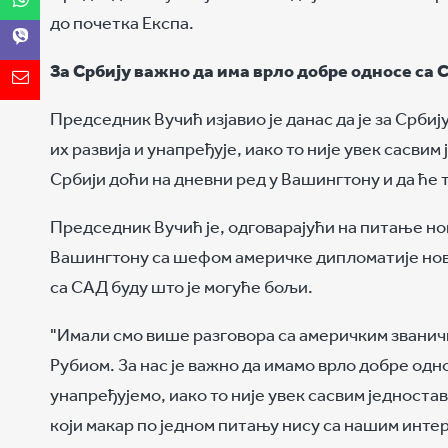
до почетка Експа.
За Србију важно да има врло добре односе са 
Председник Вучић изјавио је данас да је за Србиј
их развија и унапређује, иако то није увек сасви
Србији доћи на дневни ред у Вашингтону и да ће
Председник Вучић је, одговарајући на питање но
Вашингтону са шефом америчке дипломатије нова 
са САД буду што је могуће бољи.
"Имали смо више разговора са америчким званич
Рубиом. За нас је важно да имамо врло добре одн
унапређујемо, иако то није увек сасвим једностав
који макар по једном питању нису са нашим инте