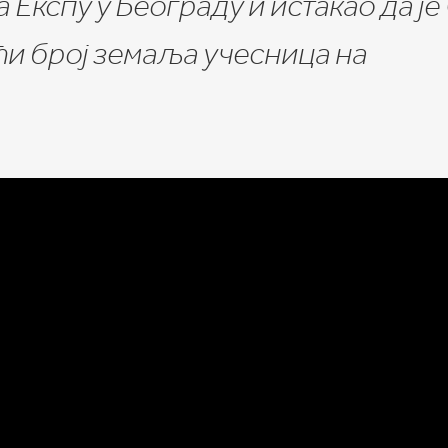
Експу у Београду и истакао да је
ћи број земаља учесница на