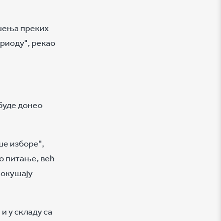
ошења преких
ериоду", рекао
буде донео
ше изборе",
ио питање, већ
покушају
и у складу са