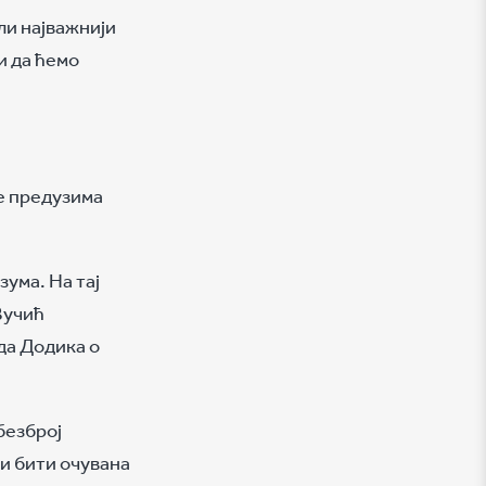
ли најважнији
и да ћемо
је предузима
ума. На тај
Вучић
да Додика о
безброј
ти бити очувана