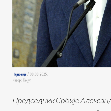
Најновије
/ 08.08.2025.
Извор: Танјуг
Председник Србије Александар