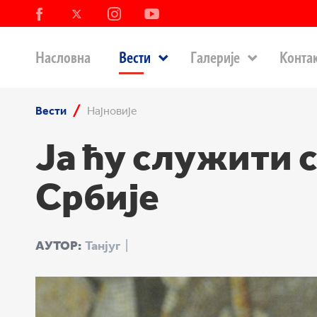
Насловна
Вести
Галерије
Конта
Вести
Најновије
Ја ћу служити 
Србије
АУТОР:
Танјуг
|