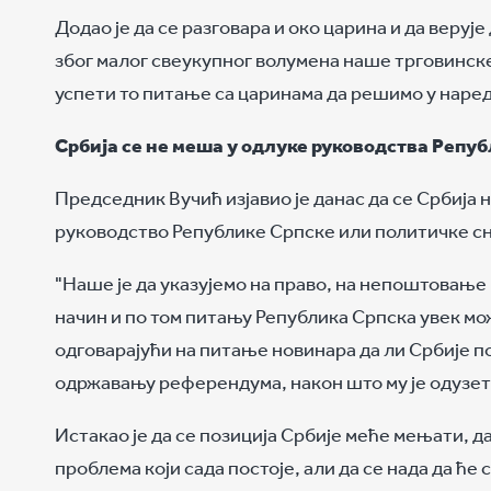
Додао је да се разговара и око царина и да веруј
због малог свеукупног волумена наше трговинске
успети то питање са царинама да решимо у наре
Србија се не меша у одлуке руководства Репу
Председник Вучић изјавио је данас да се Србија 
руководство Републике Српске или политичке сн
"Наше је да указујемо на право, на непоштовање
начин и по том питању Република Српска увек мо
одговарајући на питање новинара да ли Србије 
одржавању референдума, након што му је одузет
Истакао је да се позиција Србије меће мењати, д
проблема који сада постоје, али да се нада да ћ