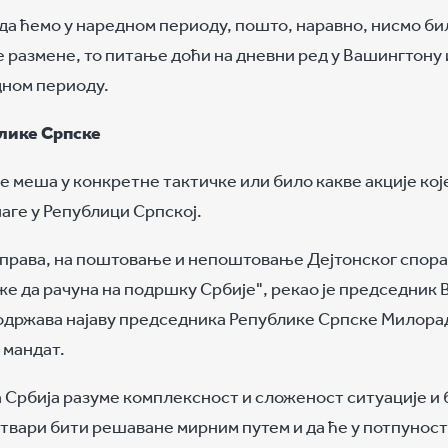
е да ћемо у наредном периоду, пошто, наравно, нисмо би
 размене, то питање доћи на дневни ред у Вашингтону 
дном периоду.
блике Српске
не меша у конкретне тактичке или било какве акције ко
аге у Републици Српској.
 права, на поштовање и непоштовање Дејтонског спораз
же да рачуна на подршку Србије", рекао је председник 
подржава најаву председника Републике Српске Милора
 мандат.
а Србија разуме комплексност и сложеност ситуације и 
е ствари бити решаване мирним путем и да ће у потпунос