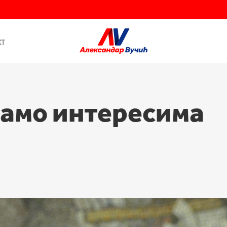
кт
само интересима