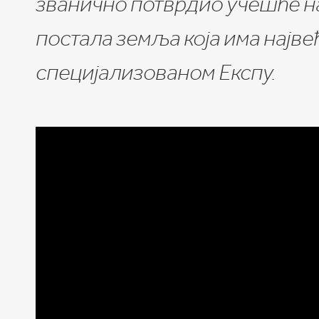
званично потврдио учешће на 
постала земља која има најве
специјализованом Експу.