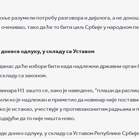
 боље разумели потребу разговора и дијалога, а не дон
 очекивао, тако да ће то бити циљ Србије у народном п
донесе одлуку, у складу са Уставом
данас да ће избори бити када надлежни државни орган 
 складу са законом.
винара Н1 зашто се, како је наведено, "плаши да распи
тили ко је надлежан и приметио да новинар није постав
ко је истакао, учествује у противзаконитим радњама и 
дајући да то није ништа ново.
е донео одлуку, у складу са Уставом Републике Србије 