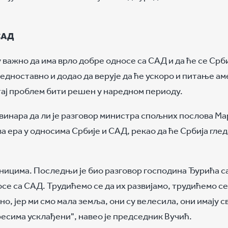
САД
у важно да има врло добре односе са САД и да ће се Срб
м једноставно и додао да верује да ће ускоро и питање 
 тај проблем бити решен у наредном периоду.
винара да ли је разговор министра спољних послова Ма
ера у односима Србије и САД, рекао да ће Србија глед
ницима. Последњи је био разговор господина Ђурића с
осе са САД. Трудићемо се да их развијамо, трудићемо се
но, јер ми смо мала земља, они су велесила, они имају с
ресима усклађени", навео је председник Вучић.