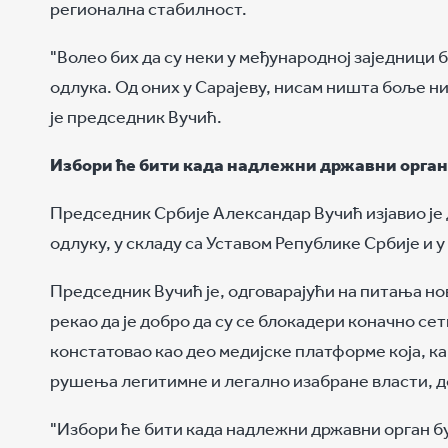
регионална стабилност.
"Волео бих да су неки у међународној заједници
одлука. Од оних у Сарајеву, нисам ништа боље ни
је председник Вучић.
Избори ће бити када надлежни државни орган 
Председник Србије Александар Вучић изјавио је 
одлуку, у складу са Уставом Републике Србије и у
Председник Вучић је, одговарајући на питања но
рекао да је добро да су се блокадери коначно се
констатовао као део медијске платформе која, ка
рушења легитимне и легално изабране власти, до
"Избори ће бити када надлежни државни орган буд