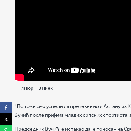
Извор:
ТВ Пинк
"По томе смо успели да претекнемо и Астану из 
Вучић после пријема младих српских спортиста из
Председник Вучић је истакао да је поносан на Ср