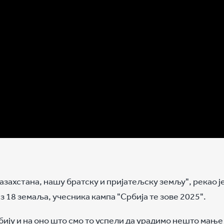
Казахстана, нашу братску и пријатељску земљу", рекао 
 18 земаља, учесника кампа "Србија те зове 2025".
бију и на оно што смо то успели да урадимо нешто мање