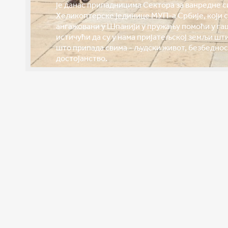
је данас припадницима Сектора за ванредне с
Хеликоптерске јединице МУП-а Србије, који с
ангажовани у Шпанији у пружању помоћи у га
истичући да су у нама пријатељској земљи ш
што припада свима - људски живот, безбеднос
достојанство.
Сазнајте више