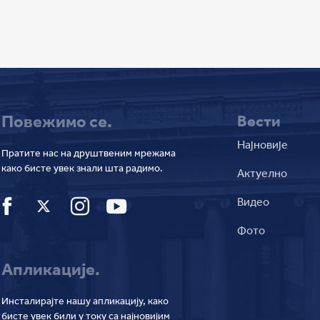
Повежимо се.
Вести
Најновије
Пратите нас на друштвеним мрежама
како бисте увек знали шта радимо.
Актуелно
Видео
Фото
Апликације.
Инсталирајте нашу апликацију, како
бисте увек били у току са најновијим