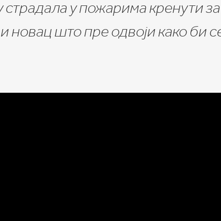
у страдала у пожарима кренути за
ви новац што пре одвоји како би с