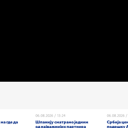
06.08.2026
/
13:24
06.08.2026
/
 ма где да
Шпанију сматрамо једним
Србија це
од најважнијих партнера
подршку 