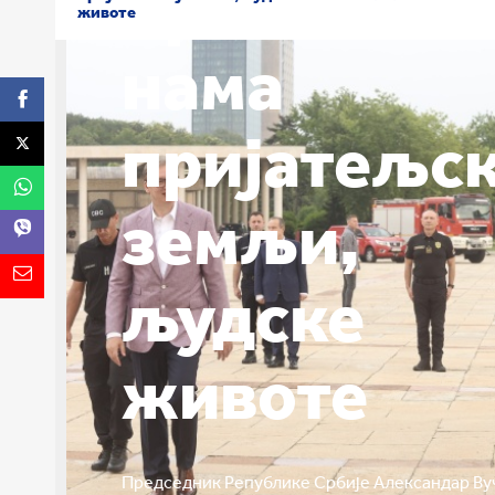
Бранили ст
животе
нама
пријатељск
земљи,
људске
животе
Председник Републике Србије Александар Ву