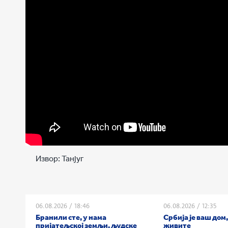
Извор:
Танјуг
06.08.2026
/
18:46
06.08.2026
/
12:35
Бранили сте, у нама
Србија је ваш дом,
пријатељској земљи, људске
живите