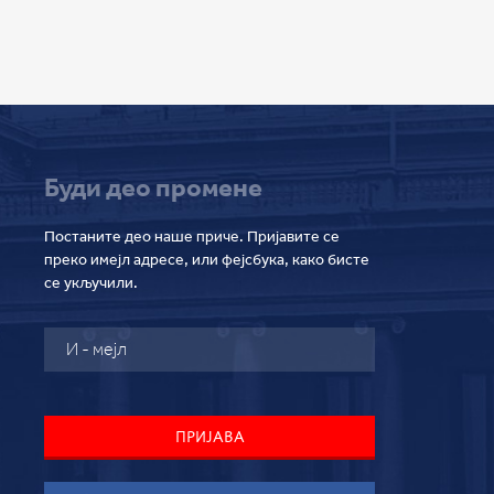
Буди део промене
Постаните део наше приче. Пријавите се
преко имејл адресе, или фејсбука, како бисте
се укључили.