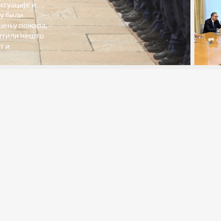
итуације и
у били
шењу пожара,
титили нешто
т и