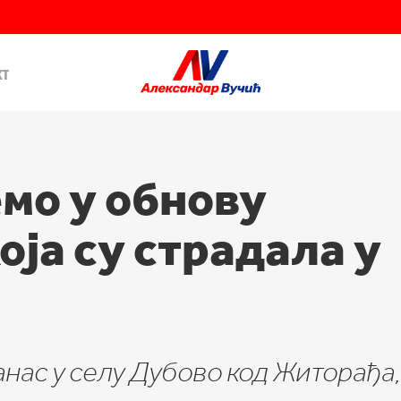
кт
мо у обнову
оја су страдала у
нас у селу Дубово код Житорађа, 