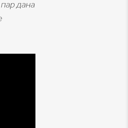
 пар дана
е