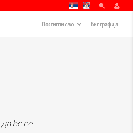
Постигли смо
Биографија
да ће се