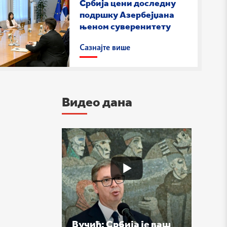
Србија цени доследну
подршку Азербејџана
њеном суверенитету
Сазнајте више
Видео дана
Вучић: Србија је ваш