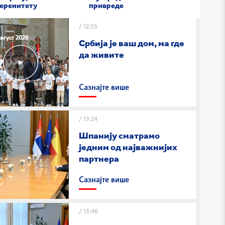
веренитету
привреде
/
12:35
август 2026
август 2026
август 2026
Србија је ваш дом, ма где
да живите
Сазнајте више
/
13:24
Шпанију сматрамо
једним од најважнијих
партнера
Сазнајте више
/
13:46