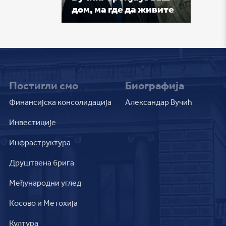
дом, ма где да живите
Постигли смо
Биографија
Финансијска консолидација
Александар Вучић
Инвестиције
Инфраструктура
Друштвена брига
Међународни углед
Косово и Метохија
Култура