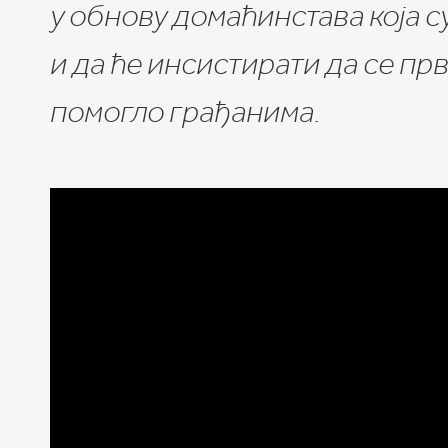
у обнову домаћинстава која с
и да ће инсистирати да се пр
помогло грађанима.