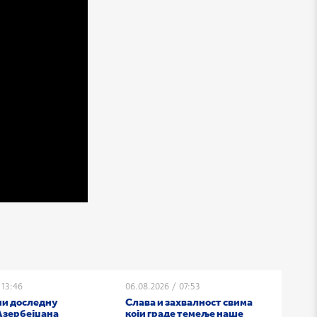
13:46
06.08.2026
/
07:53
ни доследну
Слава и захвалност свима
Азербејџана
који граде темеље наше