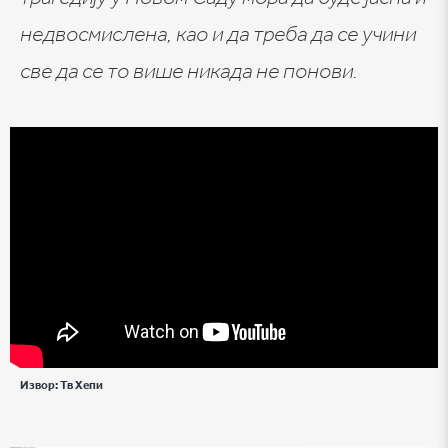
недвосмислена, као и да треба да се учини
све да се то више никада не понови.
Извор:
Тв Хепи