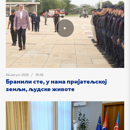
06.август 2026
/
18:46
Бранили сте, у нама пријатељској
земљи, људске животе