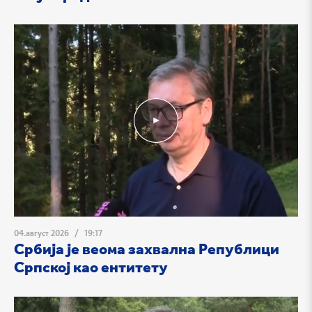
04.август 2026
/
19:17
Србија је веома захвална Републици
Српској као ентитету