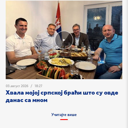
03.август 2026
/
18:27
Хвала мојој српској браћи што су овде
данас са мном
Учитајте више