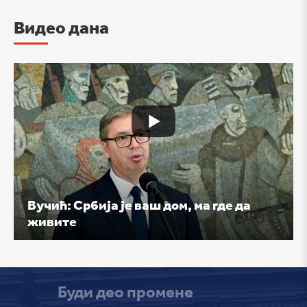
Видео дана
Вучић: Србија је ваш дом, ма где да
живите
Буди део промене