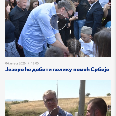
04.август 2026
/
13:05
Језеро ће добити велику помоћ Србије