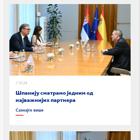
/
13:24
Шпанију сматрамо једним од
најважнијих партнера
Сазнајте више