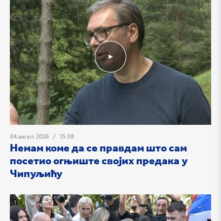
04.август 2026
/
15:38
Немам коме да се правдам што сам
посетио огњиште својих предака у
Чипуљићу