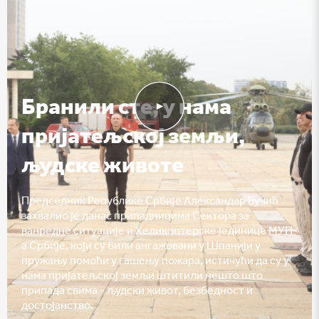
Бранили сте, у нама
пријатељској земљи,
људске животе
Председник Републике Србије Александар Вучић
захвалио је данас припадницима Сектора за
ванредне ситуације и Хеликоптерске јединице МУП-
а Србије, који су били ангажовани у Шпанији у
пружању помоћи у гашењу пожара, истичући да су у
нама пријатељској земљи штитили нешто што
припада свима - људски живот, безбедност и
достојанство.