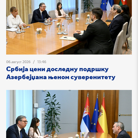
06.август 2026
/
13:46
Србија цени доследну подршку
Азербејџана њеном суверенитету