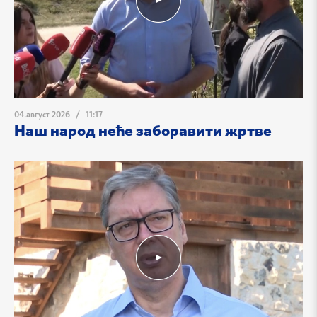
04.август 2026
/
11:17
Наш народ неће заборавити жртве