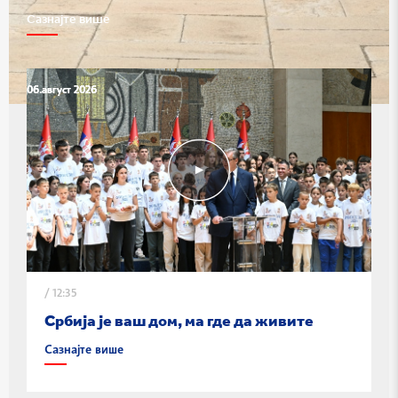
Сазнајте више
06.август 2026
06.август 2026
06.август 2026
/
12:35
Србија је ваш дом, ма где да живите
Сазнајте више