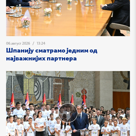
06.август 2026
/
13:24
Шпанију сматрамо једним од
најважнијих партнера