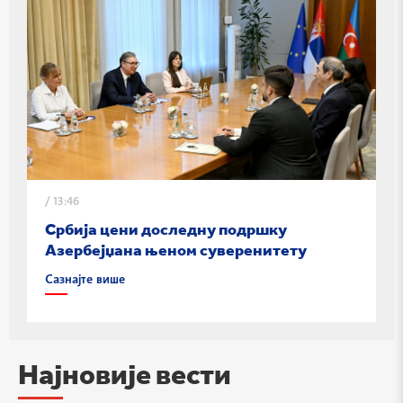
/
13:46
Србија цени доследну подршку
Азербејџана њеном суверенитету
Сазнајте више
Најновије вести