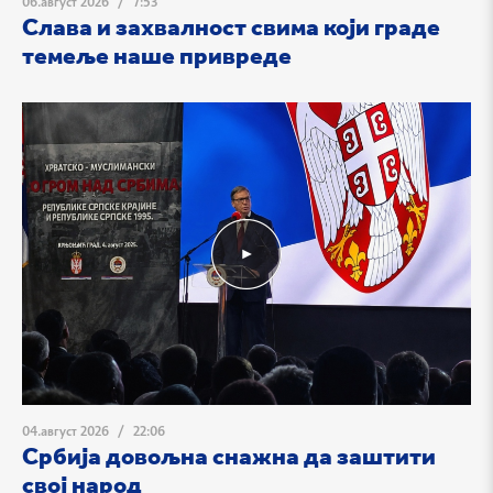
06.август 2026
/
7:53
Слава и захвалност свима који граде
темеље наше привреде
04.август 2026
/
22:06
Србија довољна снажна да заштити
свој народ