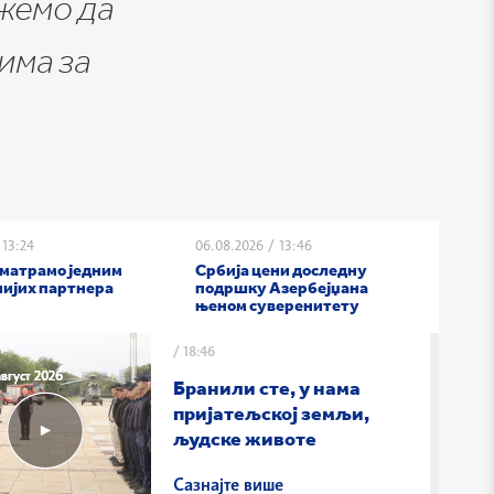
ожемо да
рима за
13:24
06.08.2026
/
13:46
матрамо једним
Србија цени доследну
нијих партнера
подршку Азербејџана
њеном суверенитету
/
18:46
август 2026
август 2026
август 2026
Бранили сте, у нама
пријатељској земљи,
људске животе
Сазнајте више