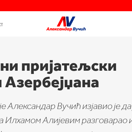
кт
ни пријатељски
и Азербејџана
 Александар Вучић изјавио је да 
а Илхамом Алијевим разговарао и