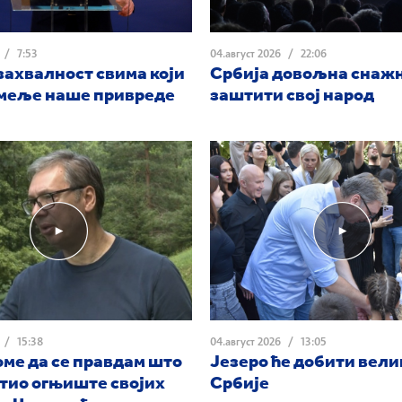
/
7:53
04.август 2026
/
22:06
захвалност свима који
Србија довољна снажн
емеље наше привреде
заштити свој народ
/
15:38
04.август 2026
/
13:05
ме да се правдам што
Језеро ће добити вели
тио огњиште својих
Србије