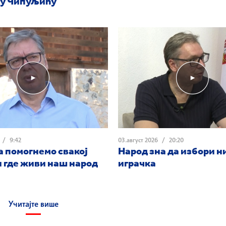
 у Чипуљићу
/
9:42
03.август 2026
/
20:20
 помогнемо свакој
Народ зна да избори н
 где живи наш народ
играчка
Учитајте више