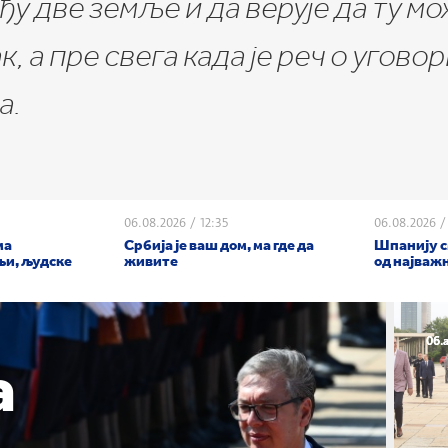
у две земље и да верује да ту м
 а пре свега када је реч о угово
а.
06.08.2026
/
12:35
06.08.2026
/
ма
Србија је ваш дом, ма где да
Шпанију с
љи, људске
живите
од најваж
06.
06.
06.
а