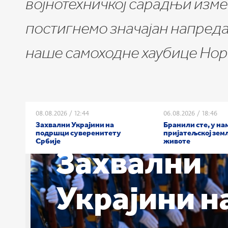
војнотехничкој сарадњи измеђ
постигнемо значајан напредак,
наше самоходне хаубице Нор
08.08.2026
/
12:44
06.08.2026
/
18:46
Захвални Украјини на
Бранили сте, у на
подршци суверенитету
пријатељској зем
Србије
животе
Захвални
Украјини н