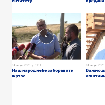
ентитету
предака
04.август 2026
/
11:17
04.август 2026
Наш народ неће заборавити
Важно да
жртве
општини