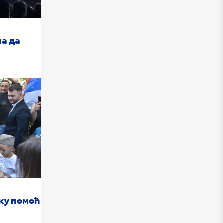
а да
ку помоћ