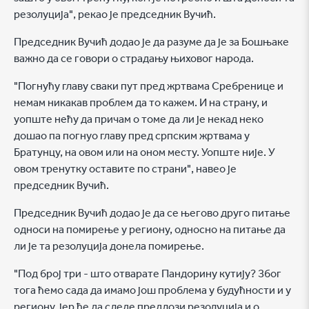
резолуција", рекао је председник Вучић.
Председник Вучић додао је да разуме да је за Бошњаке
важно да се говори о страдању њиховог народа.
"Погнућу главу сваки пут пред жртвама Сребренице и
немам никакав проблем да то кажем. И на страну, и
уопште нећу да причам о томе да ли је некад неко
дошао па погнуо главу пред српским жртвама у
Братунцу, на овом или на оном месту. Уопште није. У
овом тренутку оставите по страни", навео је
председник Вучић.
Председник Вучић додао је да се његово друго питање
односи на помирење у региону, односно на питање да
ли је та резолуција донела помирење.
"Под број три - што отварате Пандорину кутију? Због
тога ћемо сада да имамо још проблема у будућности и у
региону, јер ће да следе предлози резолуција и о