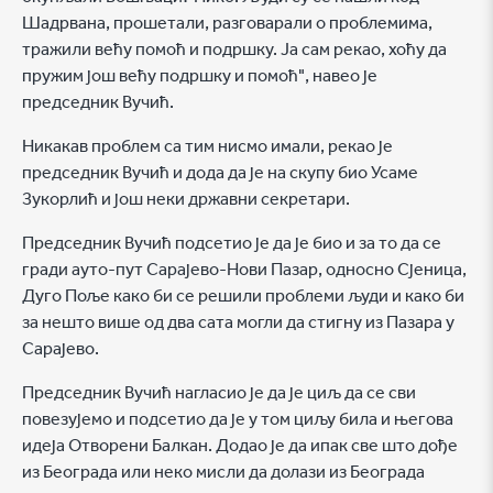
Шадрвана, прошетали, разговарали о проблемима,
тражили већу помоћ и подршку. Ја сам рекао, хоћу да
пружим још већу подршку и помоћ", навео је
председник Вучић.
Никакав проблем са тим нисмо имали, рекао је
председник Вучић и дода да је на скупу био Усаме
Зукорлић и још неки државни секретари.
Председник Вучић подсетио је да је био и за то да се
гради ауто-пут Сарајево-Нови Пазар, односно Сјеница,
Дуго Поље како би се решили проблеми људи и како би
за нешто више од два сата могли да стигну из Пазара у
Сарајево.
Председник Вучић нагласио је да је циљ да се сви
повезујемо и подсетио да је у том циљу била и његова
идеја Отворени Балкан. Додао је да ипак све што дође
из Београда или неко мисли да долази из Београда