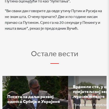
Путина оцењујући то као "лупетања".
"Ви сваки дан говорите да овде утичу Путин и Русија на
не знам шта. О чему причате? Две и по године нисам
причао са Путином. Срео га на 20 секунди у Пекингу и
ништа више", рекао је председник Вучић.
Остале вести
Бранили сте, у н
пријатељској зе
људске животе
Посета за даљи развој
односа Србије и Украјине
Председник Републик