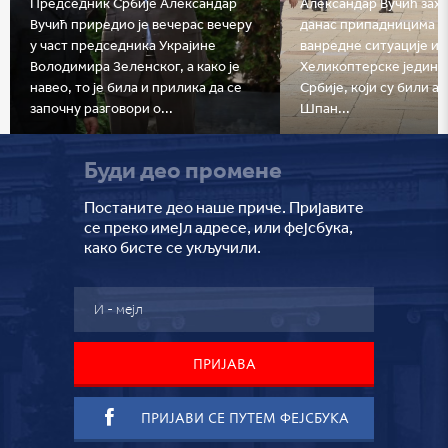
Председник Србије Александар
Александар Вучић захв
Вучић приредио је вечерас вечеру
данас припадницима С
у част председника Украјине
ванредне ситуације и
Володимира Зеленског, а како је
Хеликоптерске једин
навео, то је била и прилика да се
Србије, који су били а
започну разговори о...
Шпан...
Буди део промене
Постаните део наше приче. Пријавите
се преко имејл адресе, или фејсбука,
како бисте се укључили.
ПРИЈАВИ СЕ ПУТЕМ ФЕЈСБУКА