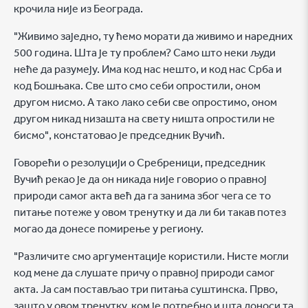
крочила није из Београда.
"Живимо заједно, ту ћемо морати да живимо и наредних
500 година. Шта је ту проблем? Само што неки људи
неће да разумеју. Има код нас нешто, и код нас Срба и
код Бошњака. Све што смо себи опростили, оном
другом нисмо. А тако лако себи све опростимо, оном
другом никад низашта на свету ништа опростили не
бисмо", констатовао је председник Вучић.
Говорећи о резолуцији о Сребреници, председник
Вучић рекао је да он никада није говорио о правној
природи самог акта већ да га занима због чега се то
питање потеже у овом тренутку и да ли би такав потез
могао да донесе помирење у региону.
"Различите смо аргументације користили. Нисте могли
код мене да слушате причу о правној природи самог
акта. Ја сам постављао три питања суштинска. Прво,
зашто у овом тренутку, ком је потребно и шта доноси та