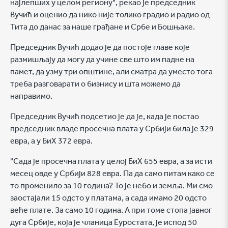
најлепших у целом региону", рекао је председник
Вучић и оценио да нико није толико градио и радио од
Тита до данас за наше грађане и Србе и Бошњаке.
Председник Вучић додао је да постоје главе које
размишљају да могу да учине све што им падне на
памет, да узму три општине, али сматра да уместо тога
треба разговарати о бизнису и шта можемо да
направимо.
Председник Вучић подсетио је да је, када је постао
председник владе просечна плата у Србији била је 329
евра, а у БиХ 372 евра.
"Сада је просечна плата у целој БиХ 655 евра, а за исти
месец овде у Србији 828 евра. Па да само питам како се
то променило за 10 година? То је небо и земља. Ми смо
заостајали 15 одсто у платама, а сада имамо 20 одсто
веће плате. За само 10 година. А при томе стопа јавног
дуга Србије, која је чланица Еуростата, је испод 50