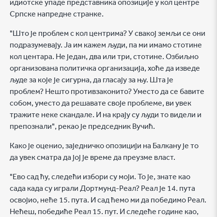
идиотске упаде представника опозиције у кол центре
Српске напредне странке.
"Што је проблем с кол центрима? У свакој земљи се они
подразумевају. Ја им кажем људи, па ми имамо стотине
кол центара. Не један, два или три, стотине. Озбиљно
организована политичка организација, хоће да изведе
људе за које је сигурна, да гласају за њу. Шта је
проблем? Нешто противзаконито? Уместо да се бавите
собом, уместо да решавате своје проблеме, ви увек
тражите неке скандале. И на крају су људи то видели и
препознали", рекао је председник Вучић.
Како је оценио, заједничко опозицији на Балкану је то
да увек сматра да јој је време да преузме власт.
"Ево сад ћу, следећи избори су моји. То је, знате као
сада када су играли Дортмунд-Реал? Реал је 14. пута
освојио, неће 15. пута. И сад ћемо ми да победимо Реал.
Нећеш, победиће Реал 15. пут. И следеће године као,