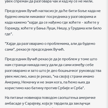
увек спреман да разговара чак и кад му се не мили.
Председник Вучић нагласио је да ће бити боље када не
будемо имали никаквог посредника у разговорима и
када кажемо "хајде да се нађемо где хоћете - хоћете у
Горажду, хоћете у Бања Луци, Нишу, у Грудама или било
где".
"Хајде да разговарамо о проблемима, али да будемо
сами", рекао је председник Вучић.
Председник Вучић рекао је да је проблем у томе што
нам странци никада нису дали да сами између себе
разговарамо и зато што је део бошњачког руководства
увек мислио, како је рекао, "на својој страни имамо
Америку, Немачку и не знам кога, па ћемо њих да
користимо као батину против Србије и Срба".
На питање новинара поводом саопштења америчке
амбасаде у Сарајеву, која је тврдила да закључци