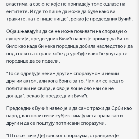
властима, а све оне које не припадају томе одлазе на
ентитете. И где то пише да може да буде како ви
тражите, па не пише нигде", рекао је председник Вучић.
Објашњавајући да се не може позивати на споразум о
сукцесији, председник Вучић навео је пример да би то
било као када би нека породица добила наследство и да
онда неко са стране хоће да уређује како ће унутар те
породице да се подели.
"То се одређује неким другим споразумом и неким
другим актом, али кога брига за то. Чим им се нешто
политички не свиђа, е ово је лоше ово нам се не
допада", рекао је председник Вучић.
Председник Вучић навео је и да само тражи да Срби као
народ, као политички субјект имају иста права као и
други и да се поштују потписани споразуми.
"Што се тиче Дејтонског споразума, странцима је