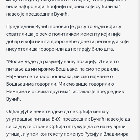
били најбројнији. Бројнији од оних који су били за",
навео је председник Вучић.
Председник Вучић поновио је да су то људи који су
схватили да је реч о политичком моменту који није
добар и који ништа добро неће донети региону, а који
нису хтели да говоре или да негирају било шта.
"Молим људе да разумеју нашу позицију. И није то
питање да ми мрзимо Бошњаке, па смо то радили.
Најмање се тицало Бошњака, ми смо најмање о
Бошњацима говорили. Ми смо више говорили о
Немцима и о свима другима", истакао је председник
Вучић.
Одбацујући неке тврдње да се Србија меша у
унутрашња питања БиХ, председник Вучић навео је да
се са друге стране Србија оптужује да се на њу врши
утицај, и у том контексту поменуо Русију и Владимира