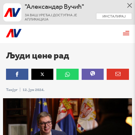
"Александар Вучић"
ЗА ВАШ УРЕЂАЈ ДОСТУПНА ЈЕ
ИНСТАЛИРАЈ
АПЛИКАЦИЈА
Људи цене рад
Танјуг
|
12. јун 2024.