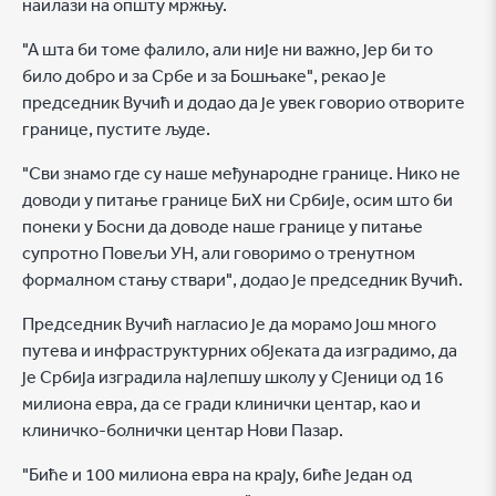
наилази на општу мржњу.
"А шта би томе фалило, али није ни важно, јер би то
било добро и за Србе и за Бошњаке", рекао је
председник Вучић и додао да је увек говорио отворите
границе, пустите људе.
"Сви знамо где су наше међународне границе. Нико не
доводи у питање границе БиХ ни Србије, осим што би
понеки у Босни да доводе наше границе у питање
супротно Повељи УН, али говоримо о тренутном
формалном стању ствари", додао је председник Вучић.
Председник Вучић нагласио је да морамо још много
путева и инфраструктурних објеката да изградимо, да
је Србија изградила најлепшу школу у Сјеници од 16
милиона евра, да се гради клинички центар, као и
клиничко-болнички центар Нови Пазар.
"Биће и 100 милиона евра на крају, биће један од