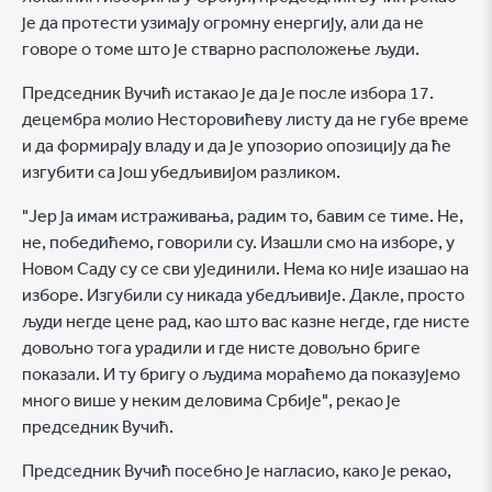
је да протести узимају огромну енергију, али да не
говоре о томе што је стварно расположење људи.
Председник Вучић истакао је да је после избора 17.
децембра молио Несторовићеву листу да не губе време
и да формирају владу и да је упозорио опозицију да ће
изгубити са још убедљивијом разликом.
"Јер ја имам истраживања, радим то, бавим се тиме. Не,
не, победићемо, говорили су. Изашли смо на изборе, у
Новом Саду су се сви ујединили. Нема ко није изашао на
изборе. Изгубили су никада убедљивије. Дакле, просто
људи негде цене рад, као што вас казне негде, где нисте
довољно тога урадили и где нисте довољно бриге
показали. И ту бригу о људима мораћемо да показујемо
много више у неким деловима Србије", рекао је
председник Вучић.
Председник Вучић посебно је нагласио, како је рекао,