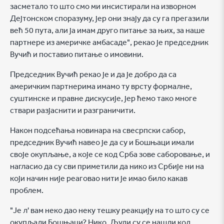
засметало то што смо ми инсистирали на изворном
Дејтонском споразуму, јер они знају да су га прегазили
већ 50 пута, али ја имам друго питање за њих, за наше
партнере из америчке амбасаде", рекао је председник
Вучић и поставио питање о имовини.
Председник Вучић рекао је и да је добро да са
америчким партнерима имамо ту врсту формалне,
суштинске и правне дискусије, јер ћемо тако многе
ствари разјаснити и разграничити.
Након подсећања новинара на свесрпски сабор,
председник Вучић навео је да су и Бошњаци имали
своје окупљање, а које се код Срба зове саборовање, и
нагласио да су сви приметили да нико из Србије ни на
који начин није реаговао нити је имао било какав
проблем.
"Је л' вам неко дао неку тешку реакцију на то што су се
окупљали Бошњаци? Нико. Људи су се нашли код