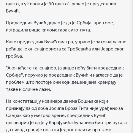
одсто, а у Европи је 90 одсто", рекао је председник
Вучић.
Председник Вучић додао је да је Србија, при томе,
изградила више километара ауто-пута.
Како председник Вучић сматра, управо је зато најлакше
рећи да је он снајпериста са Требевића или Јеврејског
гробља.
"Ако нађете тај снајпер, ја више нећу бити председник
Србије", поручио је председник Вучић и нагласио да је
проблем што постоје они који деценијама креирају
такве и сличне лажи.
На констатацију новинара да има Бошњака који
признају да од доба Јосипа Броза Тита није урађено за
Санџак као у његово време, председник Вучић
одговорио је да је у Карајукића Бунарима био три пута, а
да никада раније нога ни једног политичара тамо