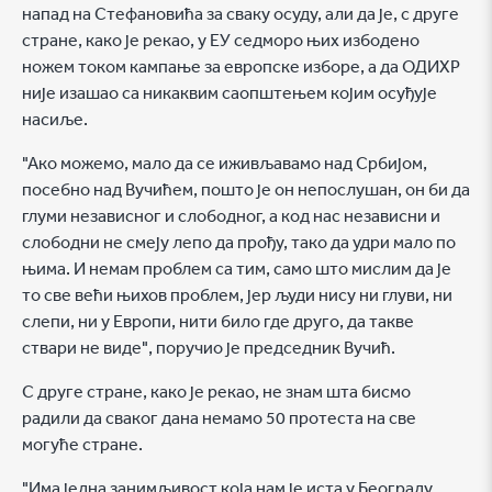
напад на Стефановића за сваку осуду, али да је, с друге
стране, како је рекао, у ЕУ седморо њих избодено
ножем током кампање за европске изборе, а да ОДИХР
није изашао са никаквим саопштењем којим осуђује
насиље.
"Ако можемо, мало да се иживљавамо над Србијом,
посебно над Вучићем, пошто је он непослушан, он би да
глуми независног и слободног, а код нас независни и
слободни не смеју лепо да прођу, тако да удри мало по
њима. И немам проблем са тим, само што мислим да је
то све већи њихов проблем, јер људи нису ни глуви, ни
слепи, ни у Европи, нити било где друго, да такве
ствари не виде", поручио је председник Вучић.
С друге стране, како је рекао, не знам шта бисмо
радили да сваког дана немамо 50 протеста на све
могуће стране.
"Има једна занимљивост која нам је иста у Београду,