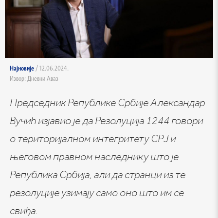
Најновије
/ 12.06.2024.
Извор: Дневни Аваз
Председник Републике Србије Александар
Вучић изјавио је да Резолуција 1244 говори
о територијалном интегритету СРЈ и
његовом правном наследнику што је
Република Србија, али да странци из те
резолуције узимају само оно што им се
свиђа.