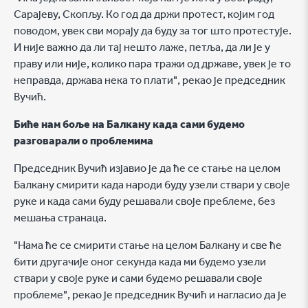
Сарајеву, Скопљу. Ко год да држи протест, којим год
поводом, увек сви морају да буду за тог што протестује.
И није важно да ли тај нешто лаже, петља, да ли је у
праву или није, колико пара тражи од државе, увек је то
неправда, држава нека то плати", рекао је председник
Вучић.
Биће нам боље на Балкану када сами будемо
разговарали о проблемима
Председник Вучић изјавио је да ће се стање на целом
Балкану смирити када народи буду узели ствари у своје
руке и када сами буду решавали своје преблеме, без
мешања странаца.
"Нама ће се смирити стање на целом Балкану и све ће
бити другачије оног секунда када ми будемо узели
ствари у своје руке и сами будемо решавали своје
проблеме", рекао је председник Вучић и нагласио да је