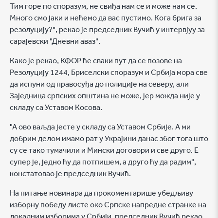
Тим горе по споразум, не свиђа нам се и може нам се.
Много смо јаки и нећемо да вас пустимо. Кога брига за
резолуцију?", рекао је председник Вучић у интервјуу за
сарајевски "Дневни аваз".
Како је рекао, КФОР ће сваки пут да се позове на
Резолуцију 1244, Бриселски споразум и Србија мора све
да испуни од правосуђа до полиције на северу, али
Заједница српских општина не може, јер можда није у
складу са Уставом Косова.
"А ово ваљда јесте у складу са Уставом Србије. А ми
добрим делом имамо рат у Украјини данас због тога што
су се тако тумачили и Мински договори и све друго. Е
супер је, једно ћу да потпишем, а друго ћу да радим",
констатовао је председник Вучић.
На питање новинара да прокоментарише убедљиву
изборну победу листе око Српске напредне странке на
локалним изборима у Србији, председник Вучић рекао