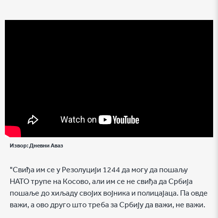
Извор:
Дневни Аваз
"Свиђа им се у Резолуцији 1244 да могу да пошаљу
НАТО трупе на Косово, али им се не свиђа да Србија
пошаље до хиљаду својих војника и полицајаца. Па овде
важи, а ово друго што треба за Србију да важи, не важи.