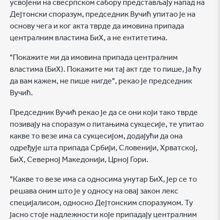
усвојени на свесрпском сабору представљају напад на
Дејтонски споразум, председник Вучић упитао је на
основу чега и ког акта тврде да имовина припада
централним властима БиХ, а не ентитетима.
"Покажите ми да имовина припада централним
властима (БиХ). Покажите ми тај акт где то пише, ја ћу
да вам кажем, не пише нигде", рекао је председник
Вучић.
Председник Вучић рекао је да се они који тако тврде
позивају на споразум о питањима сукцесије, те упитао
какве то везе има са сукцесијом, додајући да она
одређује шта припада Србији, Словенији, Хрватској,
БиХ, Северној Македонији, Црној Гори.
"Какве то везе има са односима унутар БиХ, јер се то
решава оним што је у односу на овај закон лекс
специјалисом, односно Дејтонским споразумом. Ту
јасно стоје надлежности које припадају централним