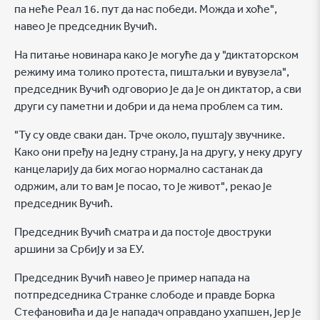
па неће Реал 16. пут да нас победи. Можда и хоће",
навео је председник Вучић.
На питање новинара како је могуће да у "диктаторском
режиму има толико протеста, пиштаљки и вувузела",
председник Вучић одговорио је да је он диктатор, а сви
други су паметни и добри и да нема проблем са тим.
"Ту су овде сваки дан. Трче около, пуштају звучнике.
Како они пређу на једну страну, ја на другу, у неку другу
канцеларију да бих могао нормално састанак да
одржим, али то вам је посао, то је живот", рекао је
председник Вучић.
Председник Вучић сматра и да постоје двоструки
аршини за Србију и за ЕУ.
Председник Вучић навео је пример напада на
потпредседника Странке слободе и правде Борка
Стефановића и да је нападач оправдано ухапшен, јер је