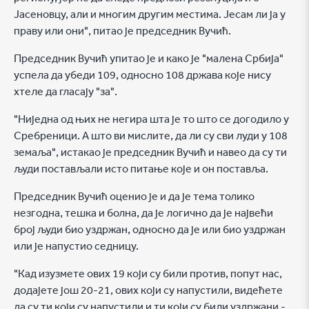
Јасеновцу, али и многим другим местима. Јесам ли ја у
праву или они", питао је председник Вучић.
Председник Вучић упитао је и како је "малена Србија"
успела да убеди 109, односно 108 држава које нису
хтеле да гласају "за".
"Ниједна од њих не негира шта је то што се догодило у
Сребреници. А што ви мислите, да ли су сви луди у 108
земаља", истакао је председник Вучић и навео да су ти
људи постављали исто питање које и он поставља.
Председник Вучић оценио је и да је тема толико
незгодна, тешка и болна, да је логично да је највећи
број људи био уздржан, односно да је или био уздржан
или је напустио седницу.
"Кад изузмете ових 19 који су били против, попут нас,
додајете још 20-21, ових који су напустили, видећете
да су ти који су напустили и ти који су били уздржани -